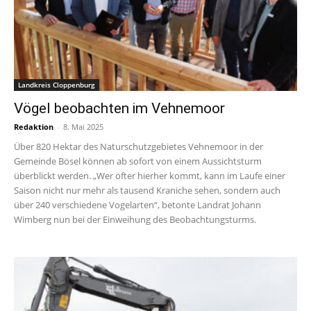
Landkreis Cloppenburg
Vögel beobachten im Vehnemoor
Redaktion
-
8. Mai 2025
Über 820 Hektar des Naturschutzgebietes Vehnemoor in der
Gemeinde Bösel können ab sofort von einem Aussichtsturm
überblickt werden. „Wer öfter hierher kommt, kann im Laufe einer
Saison nicht nur mehr als tausend Kraniche sehen, sondern auch
über 240 verschiedene Vogelarten“, betonte Landrat Johann
Wimberg nun bei der Einweihung des Beobachtungsturms.