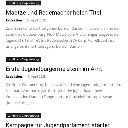
Landkreis Cloppenburg
Maetze und Rademacher holen Titel
Redaktion
-
29. April 2025
Zwei Bezirksmeistertitel gehen bei den Dartern in diesem Jahr in den
Landkreis Cloppenburg: Noel Mätze vom VfL Löningen siegte in der
Jugend (13-18 Jahre). Ina Rademacher, BVV Corp. Varrelbusch, ist
unangefochtene Titelträgerin bei den Damen.
Landkreis Cloppenburg
Erste Jugendbürgermeisterin im Amt
Redaktion
-
17. April 2025
Die Stadt Cloppenburg hat jetzt offiziell eine Jugendbürgermeisterin.
Neidhard Varnhorn gratulierte jetzt der Jugendparlaments-
Vorsitzenden Hannah Fangmann zur Amtseinführung als seine
„Junior-Kollegin“.
Landkreis Cloppenburg
Kampagne für Jugendparlament startet