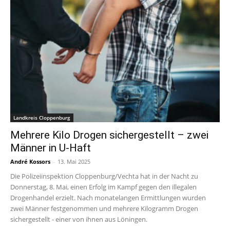
Landkreis Cloppenburg
Mehrere Kilo Drogen sichergestellt – zwei
Männer in U-Haft
André Kossors
-
13. Mai 2025
Die Polizeiinspektion Cloppenburg/Vechta hat in der Nacht zu
Donnerstag, 8. Mai, einen Erfolg im Kampf gegen den illegalen
Drogenhandel erzielt. Nach monatelangen Ermittlungen wurden
zwei Männer festgenommen und mehrere Kilogramm Drogen
sichergestellt - einer von ihnen aus Löningen.