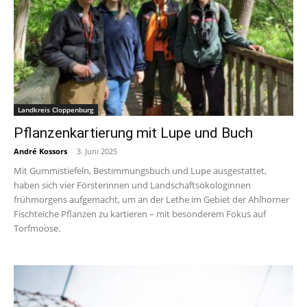
Landkreis Cloppenburg
Pflanzenkartierung mit Lupe und Buch
André Kossors
-
3. Juni 2025
Mit Gummistiefeln, Bestimmungsbuch und Lupe ausgestattet,
haben sich vier Försterinnen und Landschaftsökologinnen
frühmorgens aufgemacht, um an der Lethe im Gebiet der Ahlhorner
Fischteiche Pflanzen zu kartieren – mit besonderem Fokus auf
Torfmoose.