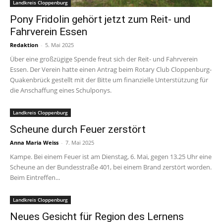
Landkreis Cloppenburg
Pony Fridolin gehört jetzt zum Reit- und
Fahrverein Essen
Redaktion
-
5. Mai 2025
Über eine großzügige Spende freut sich der Reit- und Fahrverein
Essen. Der Verein hatte einen Antrag beim Rotary Club Cloppenburg-
Quakenbrück gestellt mit der Bitte um finanzielle Unterstützung für
die Anschaffung eines Schulponys.
Landkreis Cloppenburg
Scheune durch Feuer zerstört
Anna Maria Weiss
-
7. Mai 2025
Kampe. Bei einem Feuer ist am Dienstag, 6. Mai, gegen 13.25 Uhr eine
Scheune an der Bundesstraße 401, bei einem Brand zerstört worden.
Beim Eintreffen...
Landkreis Cloppenburg
Neues Gesicht für Region des Lernens