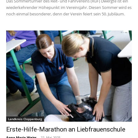
Das Sommerturnier des Reit- und Fahrvereins (RuF) Dwergte ist ein
wiederkehrender Höhepunkt im Vereinsjahr. Diesen Sommer wird es
noch einmal besonderer, denn der Verein feiert sein 50. Jubiläum.
Landkreis Cloppenburg
Erste-Hilfe-Marathon an Liebfrauenschule
Anna Maria Weiss
-
22. Mai 2025