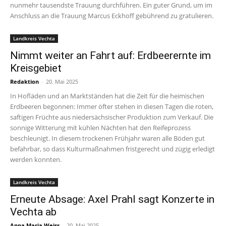
nunmehr tausendste Trauung durchführen. Ein guter Grund, um im
Anschluss an die Trauung Marcus Eckhoff gebührend zu gratulieren.
Landkreis Vechta
Nimmt weiter an Fahrt auf: Erdbeerernte im
Kreisgebiet
Redaktion
-
20. Mai 2025
In Hofläden und an Marktständen hat die Zeit für die heimischen
Erdbeeren begonnen: Immer öfter stehen in diesen Tagen die roten,
saftigen Früchte aus niedersächsischer Produktion zum Verkauf. Die
sonnige Witterung mit kühlen Nächten hat den Reifeprozess
beschleunigt. In diesem trockenen Frühjahr waren alle Böden gut
befahrbar, so dass Kulturmaßnahmen fristgerecht und zügig erledigt
werden konnten.
Landkreis Vechta
Erneute Absage: Axel Prahl sagt Konzerte in
Vechta ab
Anna Maria Weiss
-
20. Mai 2025