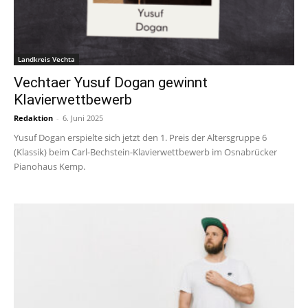
Landkreis Vechta
Vechtaer Yusuf Dogan gewinnt
Klavierwettbewerb
Redaktion
-
6. Juni 2025
Yusuf Dogan erspielte sich jetzt den 1. Preis der Altersgruppe 6
(Klassik) beim Carl-Bechstein-Klavierwettbewerb im Osnabrücker
Pianohaus Kemp.