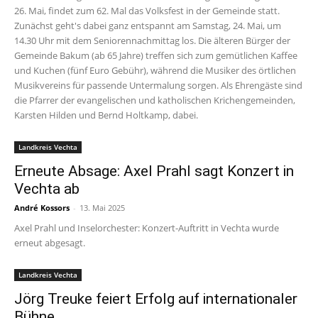
26. Mai, findet zum 62. Mal das Volksfest in der Gemeinde statt.
Zunächst geht's dabei ganz entspannt am Samstag, 24. Mai, um
14.30 Uhr mit dem Seniorennachmittag los. Die älteren Bürger der
Gemeinde Bakum (ab 65 Jahre) treffen sich zum gemütlichen Kaffee
und Kuchen (fünf Euro Gebühr), während die Musiker des örtlichen
Musikvereins für passende Untermalung sorgen. Als Ehrengäste sind
die Pfarrer der evangelischen und katholischen Krichengemeinden,
Karsten Hilden und Bernd Holtkamp, dabei.
Landkreis Vechta
Erneute Absage: Axel Prahl sagt Konzert in
Vechta ab
André Kossors
-
13. Mai 2025
Axel Prahl und Inselorchester: Konzert-Auftritt in Vechta wurde
erneut abgesagt.
Landkreis Vechta
Jörg Treuke feiert Erfolg auf internationaler
Bühne