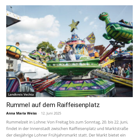
Landkreis Vechta
Rummel auf dem Raiffeisenplatz
Anna Maria Weiss
-
12. Juni 2025
Rummelzeit in Lohne: Von Freitag bis zum Sonntag, 20. bis 22. Juni,
findet in der Innenstadt zwischen Raiffeisenplatz und Marktstraße
der diesjährige Lohner Frühjahrsmarkt statt. Der Markt bietet ein