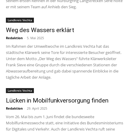
seinem ersten Rennen in der Nürburgring Langstrecken Serie holte
er mit seinem Team auf Anhieb den Sieg.
Landkreis Vechta
Weg des Wassers erklärt
Redaktion
-
5. Mai 2025
Im Rahmen der Umweltwoche im Landkreis Vechta hat das
städtische Klärwerk seine Tore für interessierte Besucher geöffnet.
Unter dem Motto „Der Weg des Wassers“ führte Klärwerksleiter
Frank Sieve eine Gruppe durch die verschiedenen Stationen der
Abwasseraufbereitung und gab dabei spannende Einblicke in die
tägliche Arbeit der Anlage.
Landkreis Vechta
Lücken in Mobilfunkversorgung finden
Redaktion
-
29. April 2025
Vom 26. Mai bis zum 1. Juni findet die bundesweite
Mobilfunkmesswoche statt, eine Initiative des Bundesministeriums
für Digitales und Verkehr. Auch der Landkreis Vechta ruft seine