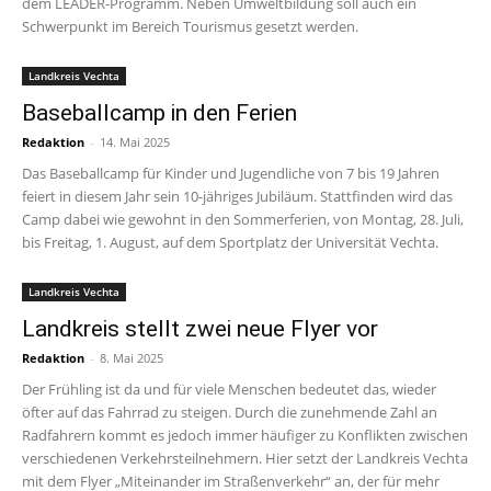
dem LEADER-Programm. Neben Umweltbildung soll auch ein
Schwerpunkt im Bereich Tourismus gesetzt werden.
Landkreis Vechta
Baseballcamp in den Ferien
Redaktion
-
14. Mai 2025
Das Baseballcamp für Kinder und Jugendliche von 7 bis 19 Jahren
feiert in diesem Jahr sein 10-jähriges Jubiläum. Stattfinden wird das
Camp dabei wie gewohnt in den Sommerferien, von Montag, 28. Juli,
bis Freitag, 1. August, auf dem Sportplatz der Universität Vechta.
Landkreis Vechta
Landkreis stellt zwei neue Flyer vor
Redaktion
-
8. Mai 2025
Der Frühling ist da und für viele Menschen bedeutet das, wieder
öfter auf das Fahrrad zu steigen. Durch die zunehmende Zahl an
Radfahrern kommt es jedoch immer häufiger zu Konflikten zwischen
verschiedenen Verkehrsteilnehmern. Hier setzt der Landkreis Vechta
mit dem Flyer „Miteinander im Straßenverkehr“ an, der für mehr