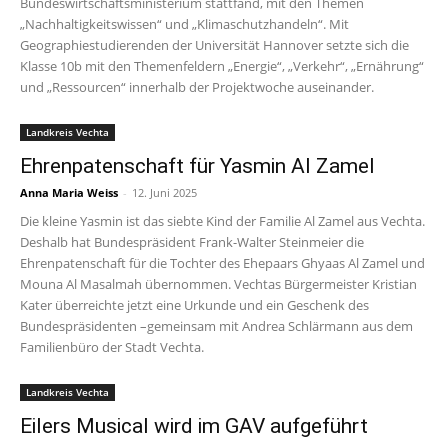
Bundeswirtschaftsministerium stattfand, mit den Themen
„Nachhaltigkeitswissen“ und „Klimaschutzhandeln“. Mit
Geographiestudierenden der Universität Hannover setzte sich die
Klasse 10b mit den Themenfeldern „Energie“, „Verkehr“, „Ernährung“
und „Ressourcen“ innerhalb der Projektwoche auseinander.
Landkreis Vechta
Ehrenpatenschaft für Yasmin Al Zamel
Anna Maria Weiss
-
12. Juni 2025
Die kleine Yasmin ist das siebte Kind der Familie Al Zamel aus Vechta.
Deshalb hat Bundespräsident Frank-Walter Steinmeier die
Ehrenpatenschaft für die Tochter des Ehepaars Ghyaas Al Zamel und
Mouna Al Masalmah übernommen. Vechtas Bürgermeister Kristian
Kater überreichte jetzt eine Urkunde und ein Geschenk des
Bundespräsidenten –gemeinsam mit Andrea Schlärmann aus dem
Familienbüro der Stadt Vechta.
Landkreis Vechta
Eilers Musical wird im GAV aufgeführt