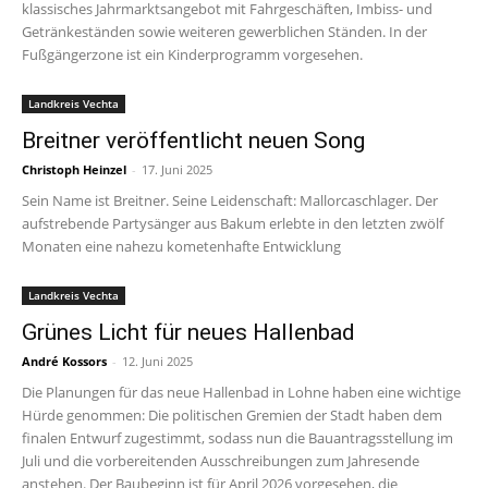
klassisches Jahrmarktsangebot mit Fahrgeschäften, Imbiss- und
Getränkeständen sowie weiteren gewerblichen Ständen. In der
Fußgängerzone ist ein Kinderprogramm vorgesehen.
Landkreis Vechta
Breitner veröffentlicht neuen Song
Christoph Heinzel
-
17. Juni 2025
Sein Name ist Breitner. Seine Leidenschaft: Mallorcaschlager. Der
aufstrebende Partysänger aus Bakum erlebte in den letzten zwölf
Monaten eine nahezu kometenhafte Entwicklung
Landkreis Vechta
Grünes Licht für neues Hallenbad
André Kossors
-
12. Juni 2025
Die Planungen für das neue Hallenbad in Lohne haben eine wichtige
Hürde genommen: Die politischen Gremien der Stadt haben dem
finalen Entwurf zugestimmt, sodass nun die Bauantragsstellung im
Juli und die vorbereitenden Ausschreibungen zum Jahresende
anstehen. Der Baubeginn ist für April 2026 vorgesehen, die