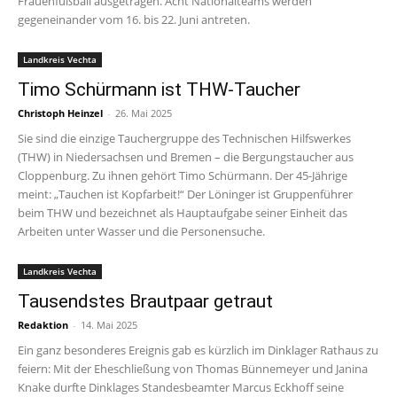
Frauenfußball ausgetragen. Acht Nationalteams werden
gegeneinander vom 16. bis 22. Juni antreten.
Landkreis Vechta
Timo Schürmann ist THW-Taucher
Christoph Heinzel
-
26. Mai 2025
Sie sind die einzige Tauchergruppe des Technischen Hilfswerkes
(THW) in Niedersachsen und Bremen – die Bergungstaucher aus
Cloppenburg. Zu ihnen gehört Timo Schürmann. Der 45-Jährige
meint: „Tauchen ist Kopfarbeit!“ Der Löninger ist Gruppenführer
beim THW und bezeichnet als Hauptaufgabe seiner Einheit das
Arbeiten unter Wasser und die Personensuche.
Landkreis Vechta
Tausendstes Brautpaar getraut
Redaktion
-
14. Mai 2025
Ein ganz besonderes Ereignis gab es kürzlich im Dinklager Rathaus zu
feiern: Mit der Eheschließung von Thomas Bünnemeyer und Janina
Knake durfte Dinklages Standesbeamter Marcus Eckhoff seine