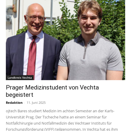
Landkreis Vechta
Prager Medizinstudent von Vechta
begeistert
Redaktion
-
11. Juni 2025
ojtech Bares studiert Medizin im achten Semester an der Karls-
Universität Prag. Der Tscheche hatte an einem Seminar für
Notfallchirurgie und Notfallmedizin des Vechtaer Instituts für
Forschungsförderung (VIFF) teilgenommen. In Vechta hat es ihm