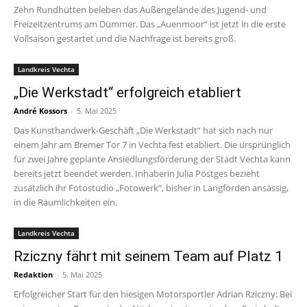
Zehn Rundhütten beleben das Außengelände des Jugend- und
Freizeitzentrums am Dümmer. Das „Auenmoor“ ist jetzt in die erste
Vollsaison gestartet und die Nachfrage ist bereits groß.
Landkreis Vechta
„Die Werkstadt“ erfolgreich etabliert
André Kossors
-
5. Mai 2025
Das Kunsthandwerk-Geschäft „Die Werkstadt“ hat sich nach nur
einem Jahr am Bremer Tor 7 in Vechta fest etabliert. Die ursprünglich
für zwei Jahre geplante Ansiedlungsförderung der Stadt Vechta kann
bereits jetzt beendet werden. Inhaberin Julia Pöstges bezieht
zusätzlich ihr Fotostudio „Fotowerk“, bisher in Langförden ansässig,
in die Räumlichkeiten ein.
Landkreis Vechta
Rziczny fährt mit seinem Team auf Platz 1
Redaktion
-
5. Mai 2025
Erfolgreicher Start für den hiesigen Motorsportler Adrian Rziczny: Bei