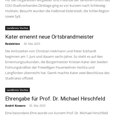
Für die mitgereisten Mitglieder und Freunde der Senioren-Union des
CDU-Stadtverbandes Dinklage ging es vor kurzem nach Schleswig-
Holstein. Besucht wurden die Halbinsel Eiderstedt, die Schlei-Region
sowie Sylt.
Landkreis Vechta
Kater ernennt neue Ortsbrandmeister
Redaktion
-
30. Mai 2025
Die Amtszeiten von Christian Heitmann und Peter Eckhardt
beginnen am 1. Juni und dauern sechs Jahre. So steht es auf den
Ernennungsurkunden, die Bürgermeister Kristian Kater den beiden
Führungskräften der Freiwilligen Feuerwehren Vechta und
Langförden überreicht hat. Damit machte Kater zwei Beschlüsse des
Stadtrates offiziell.
Landkreis Vechta
Ehrengabe für Prof. Dr. Michael Hirschfeld
André Kossors
-
30. Mai 2025
Eine besondere Ehre wurde vor kurzem Prof. Dr. Michael Hirschfeld