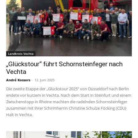
Landkreis Vechta
„Glückstour“ führt Schornsteinfeger nach
Vechta
André Kossors
-
12. Juni 2025
Die zweite Etappe der „Glückstour 2025“ von Düsseldorf nach Berlin
endete vor kurzem in Vechta. Nach dem Start in Steinfurt und einem
Zwischenstopp in Rheine machten die radelnden Schornsteinfeger
zusammen mit ihrer Schirmherrin Christine Schulze Föcking (CDU)
Halt in Vechta.