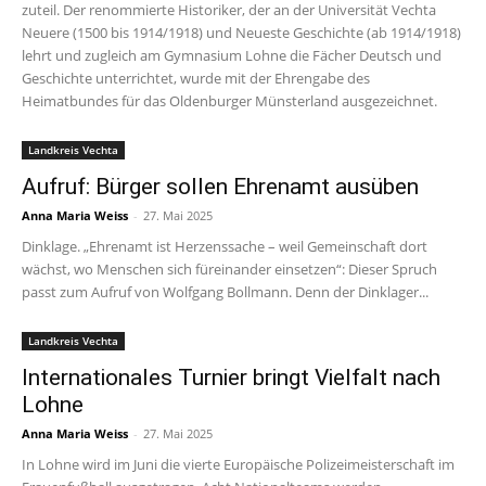
zuteil. Der renommierte Historiker, der an der Universität Vechta
Neuere (1500 bis 1914/1918) und Neueste Geschichte (ab 1914/1918)
lehrt und zugleich am Gymnasium Lohne die Fächer Deutsch und
Geschichte unterrichtet, wurde mit der Ehrengabe des
Heimatbundes für das Oldenburger Münsterland ausgezeichnet.
Landkreis Vechta
Aufruf: Bürger sollen Ehrenamt ausüben
Anna Maria Weiss
-
27. Mai 2025
Dinklage. „Ehrenamt ist Herzenssache – weil Gemeinschaft dort
wächst, wo Menschen sich füreinander einsetzen“: Dieser Spruch
passt zum Aufruf von Wolfgang Bollmann. Denn der Dinklager...
Landkreis Vechta
Internationales Turnier bringt Vielfalt nach
Lohne
Anna Maria Weiss
-
27. Mai 2025
In Lohne wird im Juni die vierte Europäische Polizeimeisterschaft im