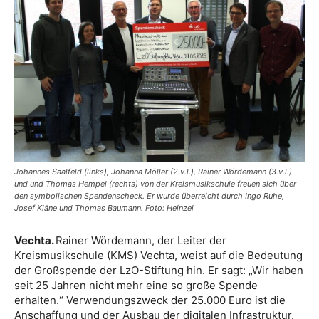
Johannes Saalfeld (links), Johanna Möller (2.v.l.), Rainer Wördemann (3.v.l.)
und und Thomas Hempel (rechts) von der Kreismusikschule freuen sich über
den symbolischen Spendenscheck. Er wurde überreicht durch Ingo Ruhe,
Josef Kläne und Thomas Baumann. Foto: Heinzel
Vechta.
Rainer Wördemann, der Leiter der
Kreismusikschule (KMS) Vechta, weist auf die Bedeutung
der Großspende der LzO-Stiftung hin. Er sagt: „Wir haben
seit 25 Jahren nicht mehr eine so große Spende
erhalten.“ Verwendungszweck der 25.000 Euro ist die
Anschaffung und der Ausbau der digitalen Infrastruktur.