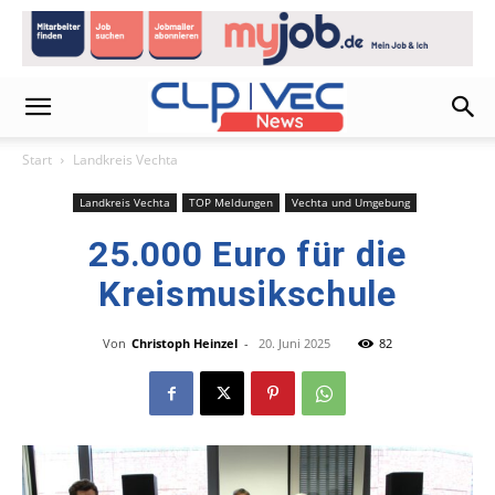
Start
Landkreis Vechta
Landkreis Vechta
TOP Meldungen
Vechta und Umgebung
25.000 Euro für die
Kreismusikschule
Von
Christoph Heinzel
-
20. Juni 2025
82