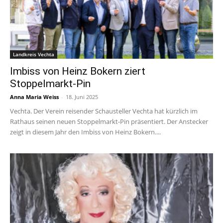
Landkreis Vechta
Imbiss von Heinz Bokern ziert
Stoppelmarkt-Pin
Anna Maria Weiss
-
18. Juni 2025
Vechta. Der Verein reisender Schausteller Vechta hat kürzlich im
Rathaus seinen neuen Stoppelmarkt-Pin präsentiert. Der Anstecker
zeigt in diesem Jahr den Imbiss von Heinz Bokern....