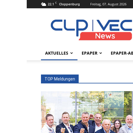
C
22.1
Freitag, 07. August 2026
Cloppenburg
clpvecnews.de
AKTUELLES
EPAPER
EPAPER-A
TOP Meldungen