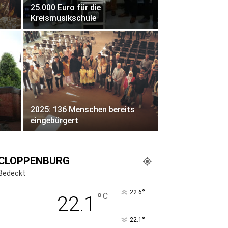
25.000 Euro für die
Kreismusikschule
2025: 136 Menschen bereits
eingebürgert
CLOPPENBURG
Bedeckt
°
22.6
°
C
22.1
°
22.1