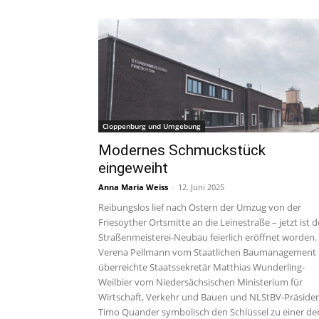
Cloppenburg und Umgebung
Modernes Schmuckstück
eingeweiht
Anna Maria Weiss
-
12. Juni 2025
Reibungslos lief nach Ostern der Umzug von der
Friesoyther Ortsmitte an die Leinestraße – jetzt ist d
Straßenmeisterei-Neubau feierlich eröffnet worden.
Verena Pellmann vom Staatlichen Baumanagement
überreichte Staatssekretär Matthias Wunderling-
Weilbier vom Niedersächsischen Ministerium für
Wirtschaft, Verkehr und Bauen und NLStBV-Präside
Timo Quander symbolisch den Schlüssel zu einer de