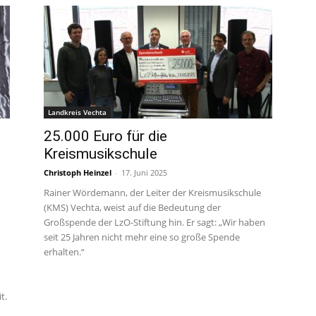
Landkreis Vechta
25.000 Euro für die
Kreismusikschule
Christoph Heinzel
-
17. Juni 2025
Rainer Wördemann, der Leiter der Kreismusikschule
(KMS) Vechta, weist auf die Bedeutung der
Großspende der LzO-Stiftung hin. Er sagt: „Wir haben
seit 25 Jahren nicht mehr eine so große Spende
erhalten.“
t.