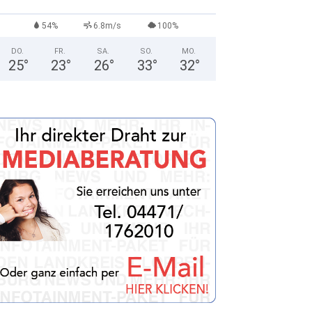
54%
6.8m/s
100%
DO.
FR.
SA.
SO.
MO.
25
°
23
°
26
°
33
°
32
°