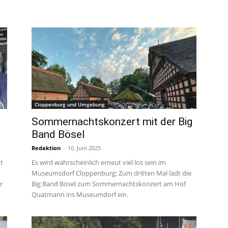
Cloppenburg und Umgebung
Sommernachtskonzert mit der Big
Band Bösel
Redaktion
-
10. Juni 2025
t
Es wird wahrscheinlich erneut viel los sein im
Museumsdorf Cloppenburg: Zum dritten Mal lädt die
r
Big Band Bösel zum Sommernachtskonzert am Hof
Quatmann ins Museumdorf ein.