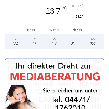
°
24.4
°
C
23.7
°
23.2
48%
6m/s
58%
DI.
MI.
DO.
FR.
SA.
24
°
19
°
17
°
22
°
28
°