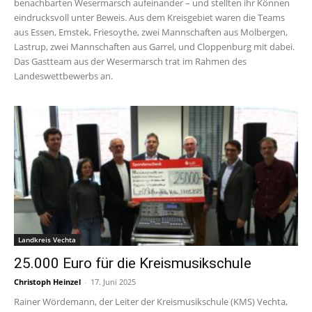
benachbarten Wesermarsch aufeinander – und stellten ihr Können
eindrucksvoll unter Beweis. Aus dem Kreisgebiet waren die Teams
aus Essen, Emstek, Friesoythe, zwei Mannschaften aus Molbergen,
Lastrup, zwei Mannschaften aus Garrel, und Cloppenburg mit dabei.
Das Gastteam aus der Wesermarsch trat im Rahmen des
Landeswettbewerbs an.
Landkreis Vechta
25.000 Euro für die Kreismusikschule
Christoph Heinzel
-
17. Juni 2025
Rainer Wördemann, der Leiter der Kreismusikschule (KMS) Vechta,