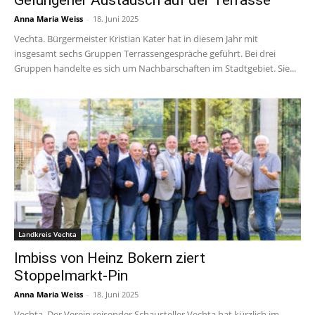
Gelungener Austausch auf der Terrasse
Anna Maria Weiss
-
18. Juni 2025
Vechta. Bürgermeister Kristian Kater hat in diesem Jahr mit
insgesamt sechs Gruppen Terrassengespräche geführt. Bei drei
Gruppen handelte es sich um Nachbarschaften im Stadtgebiet. Sie...
Landkreis Vechta
Imbiss von Heinz Bokern ziert
Stoppelmarkt-Pin
Anna Maria Weiss
-
18. Juni 2025
Vechta. Der Verein reisender Schausteller Vechta hat kürzlich im