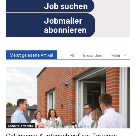
Meist gelesene Artikel
All
Besondere
Mehr
Landkreis Vechta