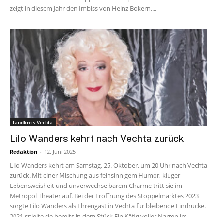
zeigt in diesem Jahr den Imbiss von Heinz Bokern....
Landkreis Vechta
Lilo Wanders kehrt nach Vechta zurück
Redaktion
-
12. Juni 2025
Lilo Wanders kehrt am Samstag, 25. Oktober, um 20 Uhr nach Vechta
zurück. Mit einer Mischung aus feinsinnigem Humor, kluger
Lebensweisheit und unverwechselbarem Charme tritt sie im
Metropol Theater auf. Bei der Eröffnung des Stoppelmarktes 2023
sorgte Lilo Wanders als Ehrengast in Vechta für bleibende Eindrücke.
2021 spielte sie bereits in dem Stück Ein Käfig voller Narren im