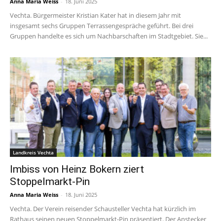
Anna Maria Weiss
-
18. Juni 2025
Vechta. Bürgermeister Kristian Kater hat in diesem Jahr mit
insgesamt sechs Gruppen Terrassengespräche geführt. Bei drei
Gruppen handelte es sich um Nachbarschaften im Stadtgebiet. Sie...
Landkreis Vechta
Imbiss von Heinz Bokern ziert
Stoppelmarkt-Pin
Anna Maria Weiss
-
18. Juni 2025
Vechta. Der Verein reisender Schausteller Vechta hat kürzlich im
Rathaus seinen neuen Stoppelmarkt-Pin präsentiert. Der Anstecker