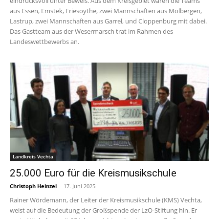
eindrucksvoll unter Beweis. Aus dem Kreisgebiet waren die Teams
aus Essen, Emstek, Friesoythe, zwei Mannschaften aus Molbergen,
Lastrup, zwei Mannschaften aus Garrel, und Cloppenburg mit dabei.
Das Gastteam aus der Wesermarsch trat im Rahmen des
Landeswettbewerbs an.
Landkreis Vechta
25.000 Euro für die Kreismusikschule
Christoph Heinzel
-
17. Juni 2025
Rainer Wördemann, der Leiter der Kreismusikschule (KMS) Vechta,
weist auf die Bedeutung der Großspende der LzO-Stiftung hin. Er