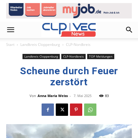
Start
Landkreis Cloppenburg
CLP-Nordkreis
Landkreis Cloppenburg
CLP-Nordkreis
TOP Meldungen
Scheune durch Feuer
zerstört
Von
Anna Maria Weiss
-
7. Mai 2025
83