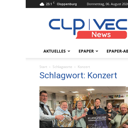
C
23.1
Donnerstag, 06. August 202
Cloppenburg
clpvecnews.de
AKTUELLES
EPAPER
EPAPER-A
Start
Schlagworte
Konzert
Schlagwort: Konzert