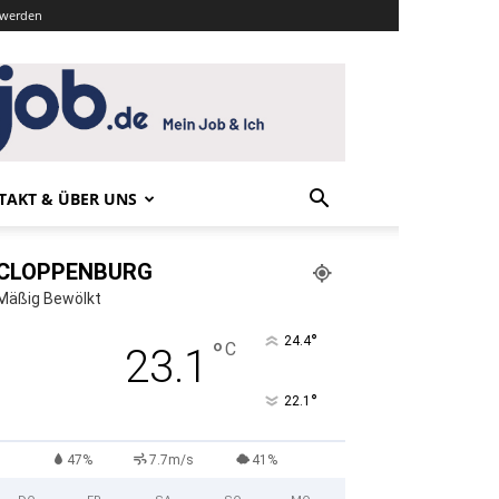
r werden
TAKT & ÜBER UNS
CLOPPENBURG
Mäßig Bewölkt
°
24.4
°
C
23.1
°
22.1
47%
7.7m/s
41%