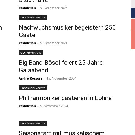
Redaktion
-
9. Dezember 2024
Landkreis Vechta
n
Nachwuchsmusiker begeistern 250
Gäste
Redaktion
-
5. Dezember 2024
CLP-Nordkreis
Big Band Bösel feiert 25 Jahre
Galaabend
André Kossors
-
15. November 2024
Landkreis Vechta
Philharmoniker gastieren in Lohne
Redaktion
-
5. November 2024
Landkreis Vechta
Saisonstart mit musikalischem