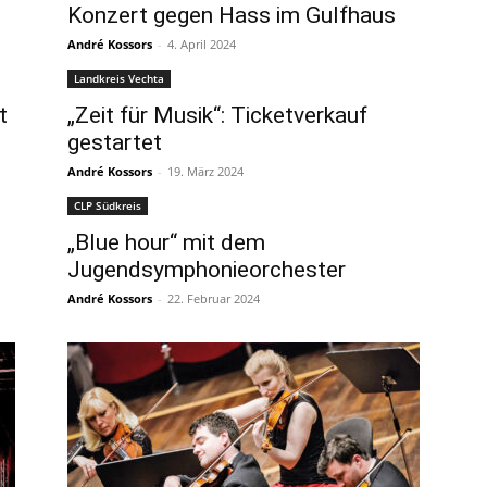
Konzert gegen Hass im Gulfhaus
André Kossors
-
4. April 2024
Landkreis Vechta
t
„Zeit für Musik“: Ticketverkauf
gestartet
André Kossors
-
19. März 2024
CLP Südkreis
„Blue hour“ mit dem
Jugendsymphonieorchester
André Kossors
-
22. Februar 2024