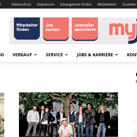
6
Datenschutz
Impressum
Jobangebote finden
Mediadaten
Zustelle
BO
VERKAUF
SERVICE
JOBS & KARRIERE
KON