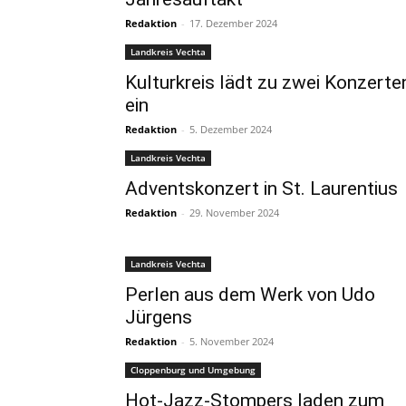
Redaktion
-
17. Dezember 2024
Landkreis Vechta
Kulturkreis lädt zu zwei Konzerte
ein
Redaktion
-
5. Dezember 2024
Landkreis Vechta
Adventskonzert in St. Laurentius
Redaktion
-
29. November 2024
Landkreis Vechta
Perlen aus dem Werk von Udo
Jürgens
Redaktion
-
5. November 2024
Cloppenburg und Umgebung
Hot-Jazz-Stompers laden zum