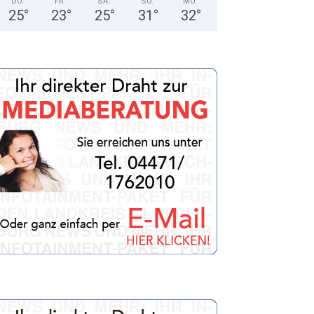
DO.
FR.
SA.
SO.
MO.
25
°
23
°
25
°
31
°
32
°