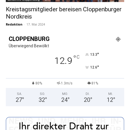
Kreistagsmitglieder bereisen Cloppenburger
Nordkreis
Redaktion
-
17. Mai 2024
CLOPPENBURG
Überwiegend Bewölkt
°
13.3
°
C
12.9
°
12.6
80%
1.3m/s
81%
SA.
SO.
MO.
DI.
MI.
27
°
32
°
24
°
20
°
12
°