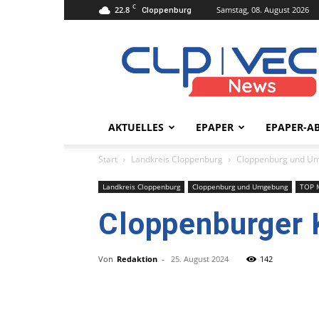
C
22.8
Samstag, 08. August 2026
Cloppenburg
clpvecnews.de
AKTUELLES
EPAPER
EPAPER-A
Start
Landkreis Cloppenburg
Cloppenburg und U
Landkreis Cloppenburg
Cloppenburg und Umgebung
TOP 
Cloppenburger K
Von
Redaktion
-
25. August 2024
142