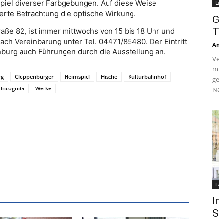
iel diverser Farbgebungen. Auf diese Weise
L
erte Betrachtung die optische Wirkung.
G
T
raße 82, ist immer mittwochs von 15 bis 18 Uhr und
nach Vereinbarung unter Tel. 04471/85480. Der Eintritt
An
penburg auch Führungen durch die Ausstellung an.
Ve
mi
rg
Cloppenburger
Heimspiel
Hische
Kulturbahnhof
ge
 Incognita
Werke
Na
L
I
S