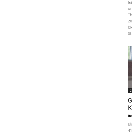
fe
un
Th
20
bl
St
C
G
K
Re
Bl
41