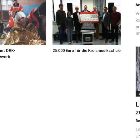
An
Ve
kü
pr
Im
nnt DRK-
25.000 Euro für die Kreismusikschule
ewerb
L
L
z
Re
Li
Uh