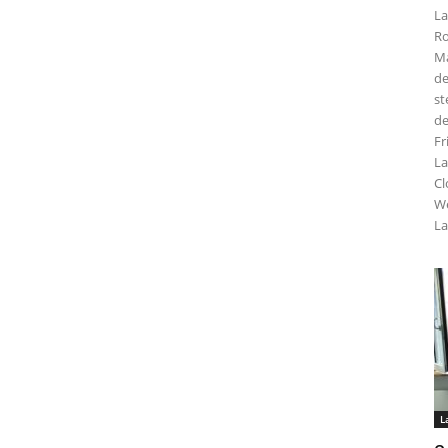
La
Ro
Ma
de
st
de
Fr
La
Cl
We
La
L