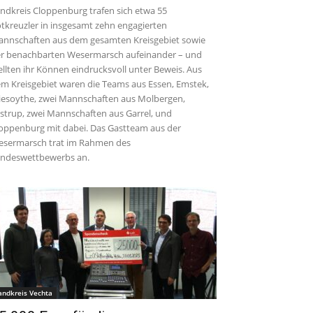
ndkreis Cloppenburg trafen sich etwa 55
tkreuzler in insgesamt zehn engagierten
nnschaften aus dem gesamten Kreisgebiet sowie
r benachbarten Wesermarsch aufeinander – und
ellten ihr Können eindrucksvoll unter Beweis. Aus
m Kreisgebiet waren die Teams aus Essen, Emstek,
iesoythe, zwei Mannschaften aus Molbergen,
strup, zwei Mannschaften aus Garrel, und
oppenburg mit dabei. Das Gastteam aus der
sermarsch trat im Rahmen des
ndeswettbewerbs an.
andkreis Vechta