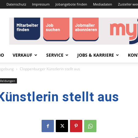
Datenschutz
Impressum
Jobangebote finden
Mediadaten
Zusteller we
BO
VERKAUF
SERVICE
JOBS & KARRIERE
KON
mgebung
Cloppenburger Künstlerin stellt aus
Meldungen
ünstlerin stellt aus