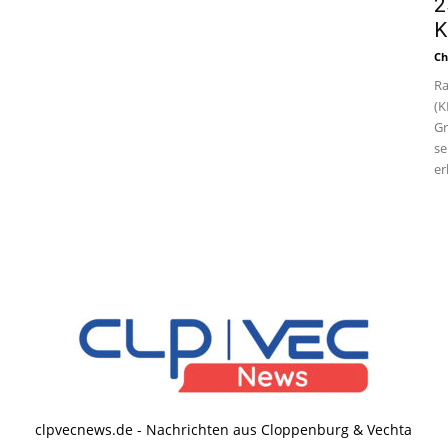
2
K
Ch
Ra
(K
Gr
se
er
clpvecnews.de - Nachrichten aus Cloppenburg & Vechta