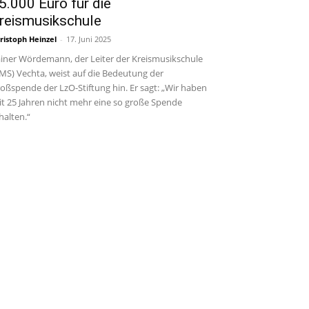
5.000 Euro für die
reismusikschule
ristoph Heinzel
-
17. Juni 2025
iner Wördemann, der Leiter der Kreismusikschule
MS) Vechta, weist auf die Bedeutung der
oßspende der LzO-Stiftung hin. Er sagt: „Wir haben
it 25 Jahren nicht mehr eine so große Spende
halten.“