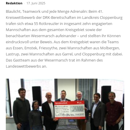
Redaktion
-
17. Juni 2025
Blaulicht, Teamwork und jede Menge Adrenalin: Beim 41.
Kreiswettbewerb der DRK-Bereitschaften im Landkreis Cloppenburg
trafen sich etwa 55 Rotkreuzler in insgesamt zehn engagierten
Mannschaften aus dem gesamten Kreisgebiet sowie der
benachbarten Wesermarsch aufeinander – und stellten ihr Können
eindrucksvoll unter Beweis. Aus dem Kreisgebiet waren die Teams
aus Essen, Emstek, Friesoythe, zwei Mannschaften aus Molbergen,
Lastrup, zwei Mannschaften aus Garrel, und Cloppenburg mit dabei.
Das Gastteam aus der Wesermarsch trat im Rahmen des
Landeswettbewerbs an.