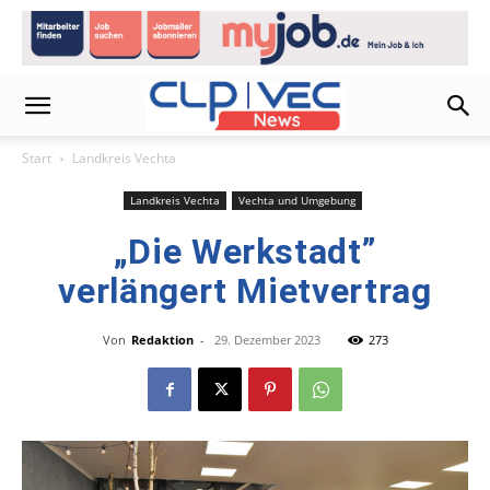
Start
Landkreis Vechta
Landkreis Vechta
Vechta und Umgebung
„Die Werkstadt”
verlängert Mietvertrag
Von
Redaktion
-
29. Dezember 2023
273