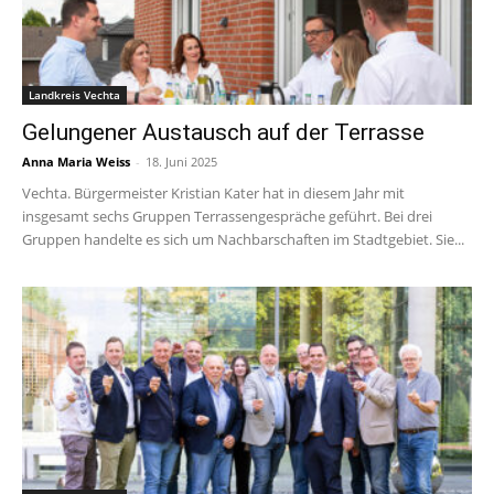
Landkreis Vechta
Gelungener Austausch auf der Terrasse
Anna Maria Weiss
-
18. Juni 2025
Vechta. Bürgermeister Kristian Kater hat in diesem Jahr mit
insgesamt sechs Gruppen Terrassengespräche geführt. Bei drei
Gruppen handelte es sich um Nachbarschaften im Stadtgebiet. Sie...