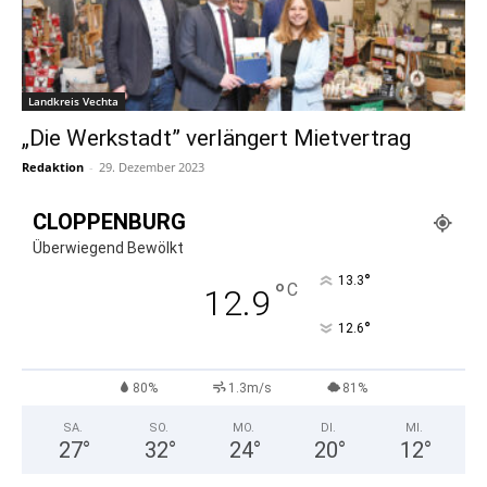
Landkreis Vechta
„Die Werkstadt” verlängert Mietvertrag
Redaktion
-
29. Dezember 2023
CLOPPENBURG
Überwiegend Bewölkt
°
13.3
°
C
12.9
°
12.6
80%
1.3m/s
81%
SA.
SO.
MO.
DI.
MI.
27
°
32
°
24
°
20
°
12
°