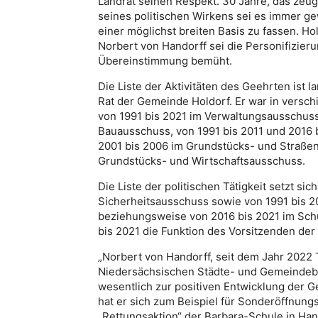
Landrat seinen Respekt. 30 Jahre, das zeug
seines politischen Wirkens sei es immer ge
einer möglichst breiten Basis zu fassen. Ho
Norbert von Handorff sei die Personifizier
Übereinstimmung bemüht.
Die Liste der Aktivitäten des Geehrten ist l
Rat der Gemeinde Holdorf. Er war in versc
von 1991 bis 2021 im Verwaltungsausschuss,
Bauausschuss, von 1991 bis 2011 und 2016 
2001 bis 2006 im Grundstücks- und Straße
Grundstücks- und Wirtschaftsausschuss.
Die Liste der politischen Tätigkeit setzt sic
Sicherheitsausschuss sowie von 1991 bis 2
beziehungsweise von 2016 bis 2021 im Sch
bis 2021 die Funktion des Vorsitzenden der
„Norbert von Handorff, seit dem Jahr 2022
Niedersächsischen Städte- und Gemeindebu
wesentlich zur positiven Entwicklung der G
hat er sich zum Beispiel für Sonderöffnungs
„Rettungsaktion“ der Barbara-Schule in Hand