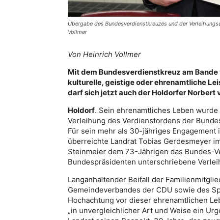
Übergabe des Bundesverdienstkreuzes und der Verleihungsu
Vollmer
Von Heinrich Vollmer
Mit dem Bundesverdienstkreuz am Bande we
kulturelle, geistige oder ehrenamtliche L
darf sich jetzt auch der Holdorfer Norbert
Holdorf
. Sein ehrenamtliches Leben wurde
Verleihung des Verdienstordens der Bundes
Für sein mehr als 30-jähriges Engagement i
überreichte Landrat Tobias Gerdesmeyer i
Steinmeier dem 73-Jährigen das Bundes-V
Bundespräsidenten unterschriebene Verle
Langanhaltender Beifall der Familienmitgli
Gemeindeverbandes der CDU sowie des Spo
Hochachtung vor dieser ehrenamtlichen Leb
„in unvergleichlicher Art und Weise ein Urg