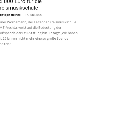
5.000 Euro für die
reismusikschule
ristoph Heinzel
-
17. Juni 2025
iner Wördemann, der Leiter der Kreismusikschule
MS) Vechta, weist auf die Bedeutung der
oßspende der LzO-Stiftung hin. Er sagt: „Wir haben
it 25 Jahren nicht mehr eine so große Spende
halten.“