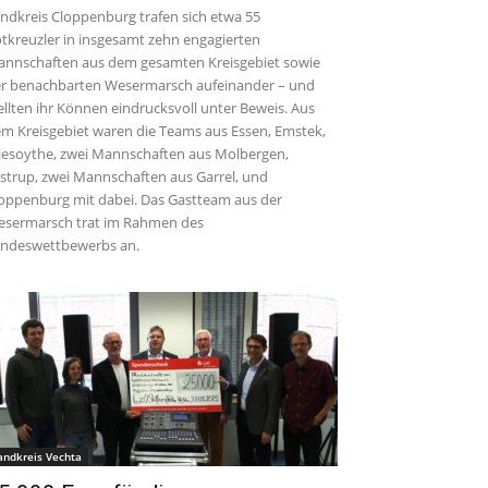
ndkreis Cloppenburg trafen sich etwa 55
tkreuzler in insgesamt zehn engagierten
nnschaften aus dem gesamten Kreisgebiet sowie
r benachbarten Wesermarsch aufeinander – und
ellten ihr Können eindrucksvoll unter Beweis. Aus
m Kreisgebiet waren die Teams aus Essen, Emstek,
iesoythe, zwei Mannschaften aus Molbergen,
strup, zwei Mannschaften aus Garrel, und
oppenburg mit dabei. Das Gastteam aus der
sermarsch trat im Rahmen des
ndeswettbewerbs an.
andkreis Vechta