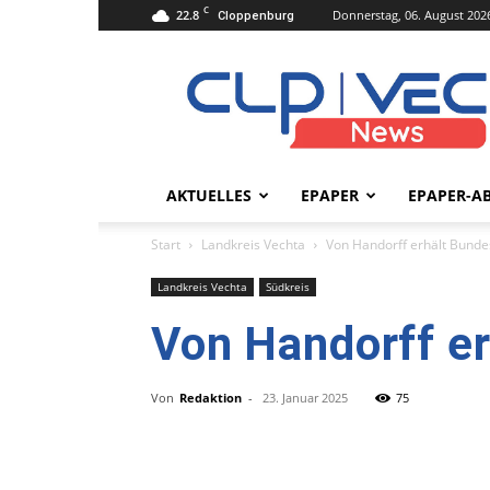
C
22.8
Donnerstag, 06. August 202
Cloppenburg
clpvecnews.de
AKTUELLES
EPAPER
EPAPER-A
Start
Landkreis Vechta
Von Handorff erhält Bunde
Landkreis Vechta
Südkreis
Von Handorff e
Von
Redaktion
-
23. Januar 2025
75