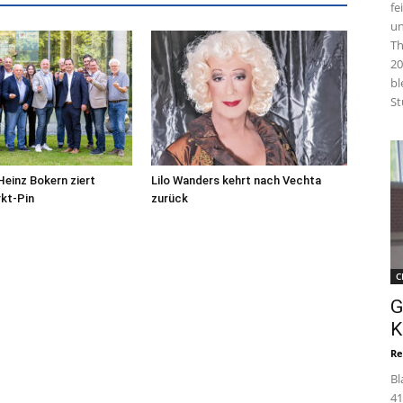
fe
un
Th
20
bl
St
Heinz Bokern ziert
Lilo Wanders kehrt nach Vechta
kt-Pin
zurück
C
G
K
Re
Bl
41