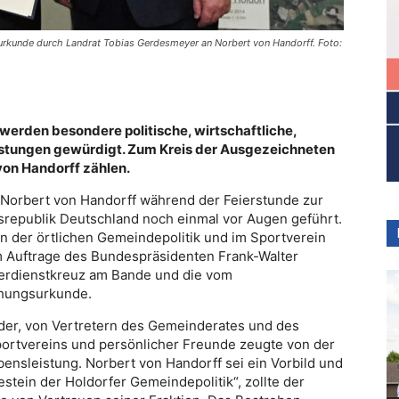
rkunde durch Landrat Tobias Gerdesmeyer an Norbert von Handorff. Foto:
rden besondere politische, wirtschaftliche,
eistungen gewürdigt. Zum Kreis der Ausgezeichneten
 von Handorff zählen.
 Norbert von Handorff während der Feierstunde zur
republik Deutschland noch einmal vor Augen geführt.
n der örtlichen Gemeindepolitik und im Sportverein
m Auftrage des Bundespräsidenten Frank-Walter
erdienstkreuz am Bande und die vom
ihungsurkunde.
eder, von Vertretern des Gemeinderates und des
rtvereins und persönlicher Freunde zeugte von der
ensleistung. Norbert von Handorff sei ein Vorbild und
estein der Holdorfer Gemeindepolitik“, zollte der