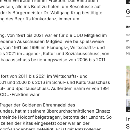
e von Vertrauen seiner Fraktion. Das Bestreben
L
wesen, alle ins Boot zu holen, um Beschlüsse auf
G
ldorfs Bürgermeister Dr. Wolfgang Krug bestätigte,
T
ung des Begriffs Konkordanz, immer um
An
Ve
ang. Von 1991 bis 2021 war er für die CDU Mitglied im
mi
hiedenen Ausschüssen Mitglied, wie beispielsweise
ge
 von 1991 bis 1996 im Planungs-, Wirtschafts- und
Na
bis 2021 im Jugend-, Kultur und Sozialausschuss, von
nbauausschuss beziehungsweise von 2006 bis 2011
h fort von 2011 bis 2021 im Wirtschafts- und
001 und 2006 bis 2016 im Schul- und Kulturausschuss
ul- und Sportausschuss. Außerdem nahm er von 1991
 CDU-Fraktion wahr.
 Träger der Goldenen Ehrennadel des
L
ndes, hat mit seinem überdurchschnittlichen Einsatz
emeinde Holdorf beigetragen“, betonte der Landrat. So
I
zeiten der Kitas eingesetzt oder war an der
S
orf-Langenberg beteiligt. Er ist mit Ratskollegen