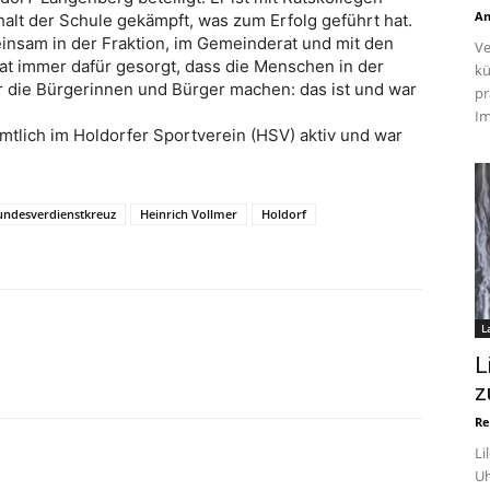
An
alt der Schule gekämpft, was zum Erfolg geführt hat.
insam in der Fraktion, im Gemeinderat und mit den
Ve
at immer dafür gesorgt, dass die Menschen in der
kü
 die Bürgerinnen und Bürger machen: das ist und war
pr
Im
amtlich im Holdorfer Sportverein (HSV) aktiv und war
undesverdienstkreuz
Heinrich Vollmer
Holdorf
L
L
z
Re
Li
Uh