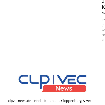
2
K
Ch
Ra
(K
Gr
se
er
clpvecnews.de - Nachrichten aus Cloppenburg & Vechta