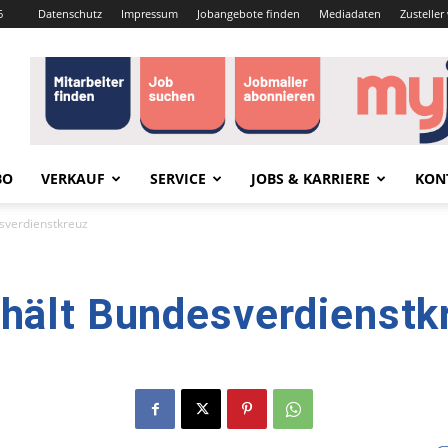
6
Datenschutz
Impressum
Jobangebote finden
Mediadaten
Zustelle
BO
VERKAUF
SERVICE
JOBS & KARRIERE
KON
sverdienstkreuz
rhält Bundesverdienstk