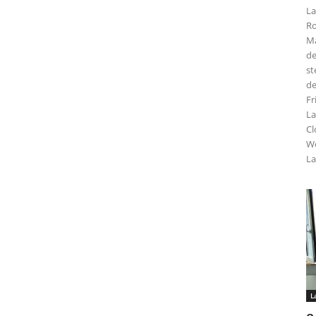
La
Ro
Ma
de
st
de
Fr
La
Cl
We
La
L