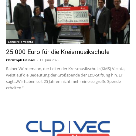
Landkreis Vechta
25.000 Euro für die Kreismusikschule
Christoph Heinzel
-
17. Juni 2025
Rainer Wördemann, der Leiter der Kreismusikschule (KMS) Vechta,
weist auf die Bedeutung der Großspende der LzO-Stiftung hin. Er
sagt: „Wir haben seit 25 Jahren nicht mehr eine so große Spende
erhalten.“