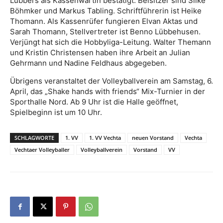
Lübbers als Kassenwartin bestätigt. Beisitzer sind Silke
Böhmker und Markus Tabling. Schriftführerin ist Heike
Thomann. Als Kassenrüfer fungieren Elvan Aktas und
Sarah Thomann, Stellvertreter ist Benno Lübbehusen.
Verjüngt hat sich die Hobbyliga-Leitung. Walter Themann
und Kristin Christensen haben ihre Arbeit an Julian
Gehrmann und Nadine Feldhaus abgegeben.
Übrigens veranstaltet der Volleyballverein am Samstag, 6.
April, das „Shake hands with friends“ Mix-Turnier in der
Sporthalle Nord. Ab 9 Uhr ist die Halle geöffnet,
Spielbeginn ist um 10 Uhr.
SCHLAGWORTE
1. VV
1. VV Vechta
neuen Vorstand
Vechta
Vechtaer Volleyballer
Volleyballverein
Vorstand
VV