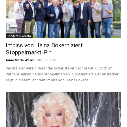
Landkreis Vechta
Imbiss von Heinz Bokern ziert
Stoppelmarkt-Pin
Anna Maria Weiss
-
18. Juni 2025
Vechta. Der Verein reisender Schausteller Vechta hat kürzlich im
Rathaus seinen neuen Stoppelmarkt-Pin präsentiert. Der Anstecker
zeigt in diesem Jahr den Imbiss von Heinz Bokern....