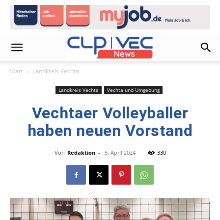
Start
Landkreis Vechta
Landkreis Vechta
Vechta und Umgebung
Vechtaer Volleyballer
haben neuen Vorstand
Von
Redaktion
-
5. April 2024
330