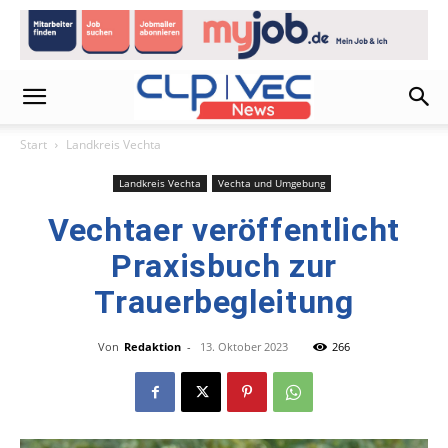
Start
Landkreis Vechta
Landkreis Vechta
Vechta und Umgebung
Vechtaer veröffentlicht
Praxisbuch zur
Trauerbegleitung
Von
Redaktion
-
13. Oktober 2023
266