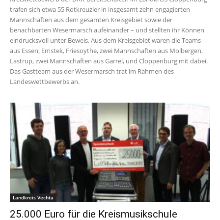
trafen sich etwa 55 Rotkreuzler in insgesamt zehn engagierten
Mannschaften aus dem gesamten Kreisgebiet sowie der
benachbarten Wesermarsch aufeinander – und stellten ihr Können
eindrucksvoll unter Beweis. Aus dem Kreisgebiet waren die Teams
aus Essen, Emstek, Friesoythe, zwei Mannschaften aus Molbergen,
Lastrup, zwei Mannschaften aus Garrel, und Cloppenburg mit dabei.
Das Gastteam aus der Wesermarsch trat im Rahmen des
Landeswettbewerbs an.
Landkreis Vechta
25.000 Euro für die Kreismusikschule