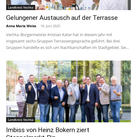
Landkreis Vechta
Gelungener Austausch auf der Terrasse
Anna Maria Weiss
-
18. Juni 2025
Vechta. Bürgermeister Kristian Kater hat in diesem Jahr mit
insgesamt sechs Gruppen Terrassengespräche geführt. Bei drei
Gruppen handelte es sich um Nachbarschaften im Stadtgebiet. Sie...
Landkreis Vechta
Imbiss von Heinz Bokern ziert