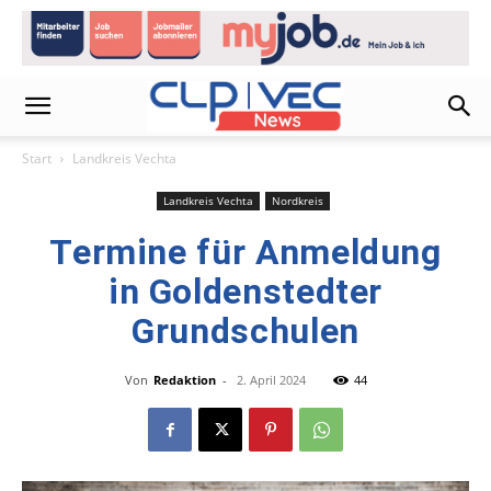
Start
Landkreis Vechta
Landkreis Vechta
Nordkreis
Termine für Anmeldung
in Goldenstedter
Grundschulen
Von
Redaktion
-
2. April 2024
44