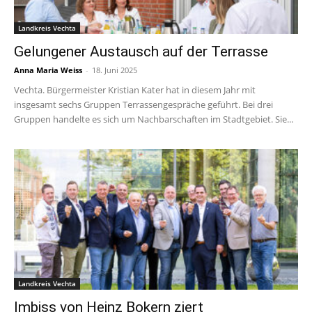
Landkreis Vechta
Gelungener Austausch auf der Terrasse
Anna Maria Weiss
-
18. Juni 2025
Vechta. Bürgermeister Kristian Kater hat in diesem Jahr mit
insgesamt sechs Gruppen Terrassengespräche geführt. Bei drei
Gruppen handelte es sich um Nachbarschaften im Stadtgebiet. Sie...
Landkreis Vechta
Imbiss von Heinz Bokern ziert