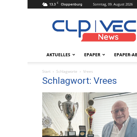
C
13.3
Sonntag, 09. August 2026
Cloppenburg
clpvecnews.de
AKTUELLES
EPAPER
EPAPER-A
Start
Schlagworte
Vrees
Schlagwort: Vrees