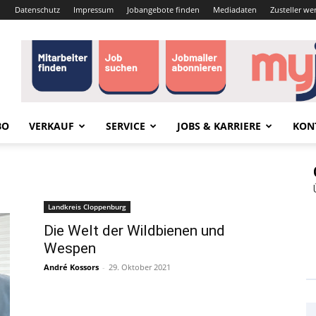
Datenschutz
Impressum
Jobangebote finden
Mediadaten
Zusteller we
BO
VERKAUF
SERVICE
JOBS & KARRIERE
KON
Landkreis Cloppenburg
Die Welt der Wildbienen und
Wespen
André Kossors
-
29. Oktober 2021