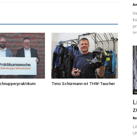
An
Ve
kü
pr
Im
Schnupperpraktikum
Timo Schürmann ist THW-Taucher
L
L
z
Re
Li
Uh