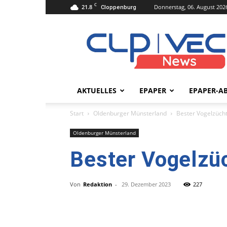
C
21.8
Donnerstag, 06. August 202
Cloppenburg
clpvecnews.de
AKTUELLES
EPAPER
EPAPER-A
Start
Oldenburger Münsterland
Bester Vogelzüch
Oldenburger Münsterland
Bester Vogelzü
Von
Redaktion
-
29. Dezember 2023
227