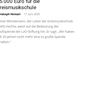
5.000 Euro für die
reismusikschule
ristoph Heinzel
-
17. Juni 2025
iner Wördemann, der Leiter der Kreismusikschule
MS) Vechta, weist auf die Bedeutung der
oßspende der LzO-Stiftung hin. Er sagt: „Wir haben
it 25 Jahren nicht mehr eine so große Spende
halten.“