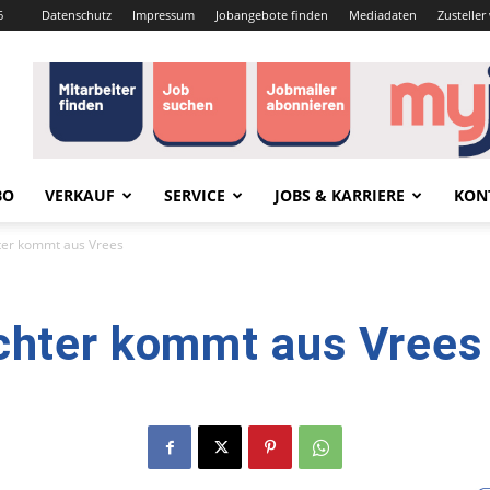
6
Datenschutz
Impressum
Jobangebote finden
Mediadaten
Zustelle
BO
VERKAUF
SERVICE
JOBS & KARRIERE
KON
ter kommt aus Vrees
chter kommt aus Vrees