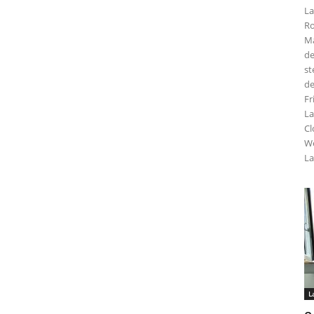
La
Ro
Ma
de
st
de
Fr
La
Cl
We
La
L