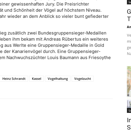
L
 einer gewissenhaften Jury. Die Preisrichter
ät und Schönheit der Vögel auf höchstem Niveau.
G
ahr wieder an dem Anblick so vieler bunt gefiederter
T
An
ieg zusätlich zwei Bundesgruppensieger-Medaillen
Ve
Neben ihm bekam mit Andreas Rübertus ein weiteres
mi
g aus Werlte eine Gruppensieger-Medaille in Gold
ge
rte der Kanarienvögel durch. Eine Gruppensieger-
Na
dem Nachwuchszüchter Louis Baumann aus Friesoythe
Heinz Schrandt
Kassel
Vogelhaltung
Vogelzucht
L
I
S