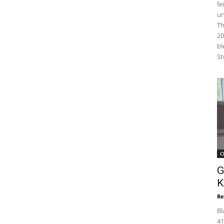
fe
un
Th
20
bl
St
C
G
K
Re
Bl
41