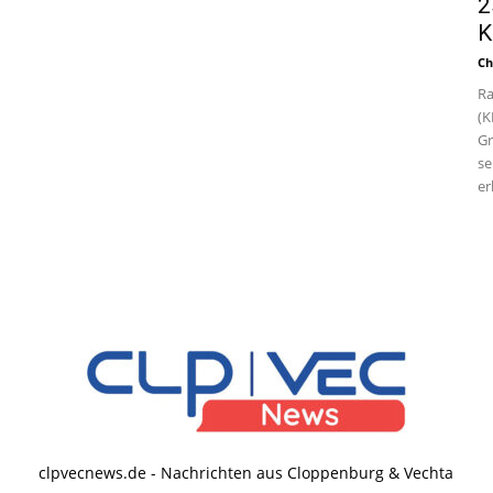
2
K
Ch
Ra
(K
Gr
se
er
clpvecnews.de - Nachrichten aus Cloppenburg & Vechta