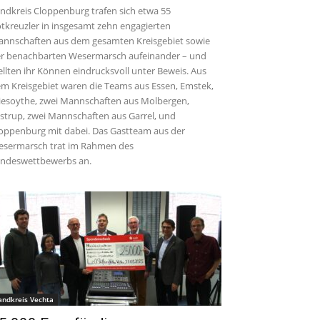
ndkreis Cloppenburg trafen sich etwa 55
tkreuzler in insgesamt zehn engagierten
nnschaften aus dem gesamten Kreisgebiet sowie
r benachbarten Wesermarsch aufeinander – und
ellten ihr Können eindrucksvoll unter Beweis. Aus
m Kreisgebiet waren die Teams aus Essen, Emstek,
iesoythe, zwei Mannschaften aus Molbergen,
strup, zwei Mannschaften aus Garrel, und
oppenburg mit dabei. Das Gastteam aus der
sermarsch trat im Rahmen des
ndeswettbewerbs an.
andkreis Vechta