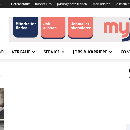
6
Datenschutz
Impressum
Jobangebote finden
Mediadaten
Zustelle
BO
VERKAUF
SERVICE
JOBS & KARRIERE
KON
r