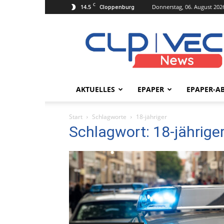
C
14.5
Donnerstag, 06. August 202
Cloppenburg
clpvecnews.de
AKTUELLES
EPAPER
EPAPER-A
Start
Schlagworte
18-jähriger
Schlagwort: 18-jährige