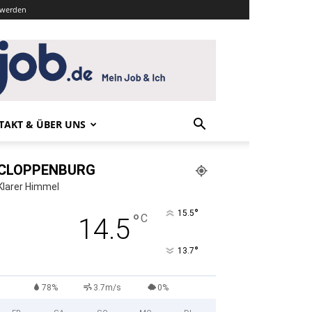
r werden
TAKT & ÜBER UNS
CLOPPENBURG
Klarer Himmel
°
15.5
°
C
14.5
°
13.7
78%
3.7m/s
0%