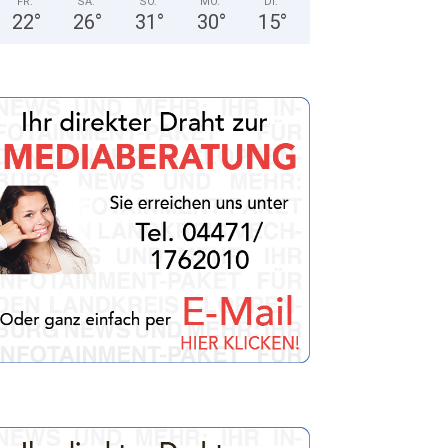
FR.
SA.
SO.
MO.
DI.
22
°
26
°
31
°
30
°
15
°