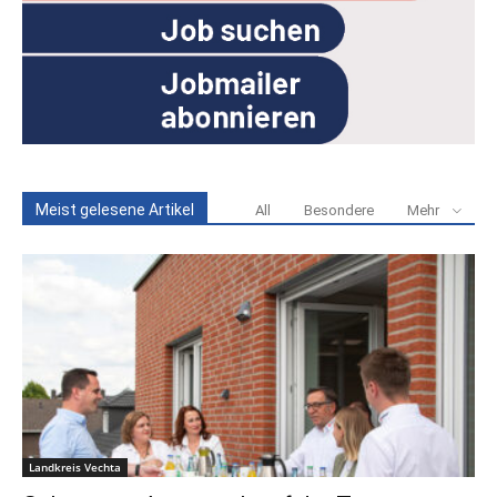
Meist gelesene Artikel
All
Besondere
Mehr
Landkreis Vechta