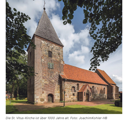
Die St. Vitus-Kirche ist über 1000 Jahre alt. Foto: JoachimKohler-HB