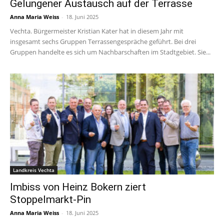
Gelungener Austausch auf der Terrasse
Anna Maria Weiss
-
18. Juni 2025
Vechta. Bürgermeister Kristian Kater hat in diesem Jahr mit
insgesamt sechs Gruppen Terrassengespräche geführt. Bei drei
Gruppen handelte es sich um Nachbarschaften im Stadtgebiet. Sie...
Landkreis Vechta
Imbiss von Heinz Bokern ziert
Stoppelmarkt-Pin
Anna Maria Weiss
-
18. Juni 2025