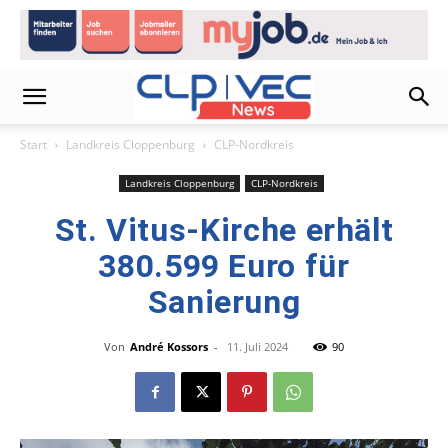
Start
Landkreis Cloppenburg
CLP-Nordkreis
Landkreis Cloppenburg
CLP-Nordkreis
St. Vitus-Kirche erhält
380.599 Euro für
Sanierung
Von
André Kossors
-
11. Juli 2024
90