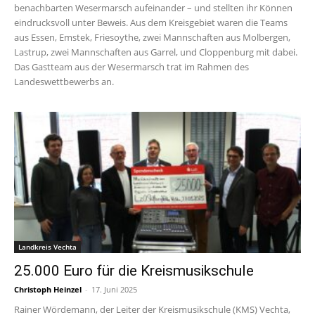
benachbarten Wesermarsch aufeinander – und stellten ihr Können
eindrucksvoll unter Beweis. Aus dem Kreisgebiet waren die Teams
aus Essen, Emstek, Friesoythe, zwei Mannschaften aus Molbergen,
Lastrup, zwei Mannschaften aus Garrel, und Cloppenburg mit dabei.
Das Gastteam aus der Wesermarsch trat im Rahmen des
Landeswettbewerbs an.
Landkreis Vechta
25.000 Euro für die Kreismusikschule
Christoph Heinzel
-
17. Juni 2025
Rainer Wördemann, der Leiter der Kreismusikschule (KMS) Vechta,