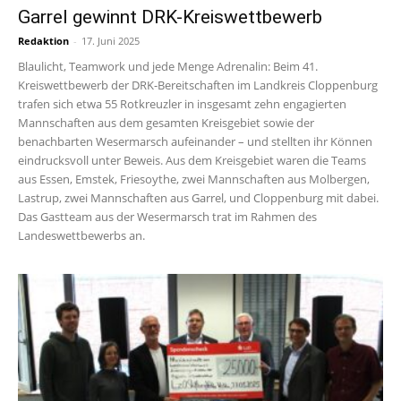
Garrel gewinnt DRK-Kreiswettbewerb
Redaktion
-
17. Juni 2025
Blaulicht, Teamwork und jede Menge Adrenalin: Beim 41.
Kreiswettbewerb der DRK-Bereitschaften im Landkreis Cloppenburg
trafen sich etwa 55 Rotkreuzler in insgesamt zehn engagierten
Mannschaften aus dem gesamten Kreisgebiet sowie der
benachbarten Wesermarsch aufeinander – und stellten ihr Können
eindrucksvoll unter Beweis. Aus dem Kreisgebiet waren die Teams
aus Essen, Emstek, Friesoythe, zwei Mannschaften aus Molbergen,
Lastrup, zwei Mannschaften aus Garrel, und Cloppenburg mit dabei.
Das Gastteam aus der Wesermarsch trat im Rahmen des
Landeswettbewerbs an.