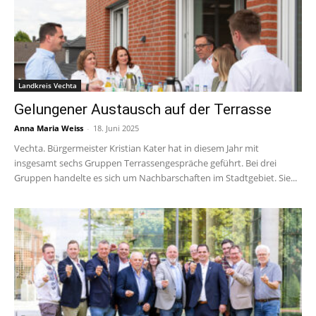
Landkreis Vechta
Gelungener Austausch auf der Terrasse
Anna Maria Weiss
-
18. Juni 2025
Vechta. Bürgermeister Kristian Kater hat in diesem Jahr mit
insgesamt sechs Gruppen Terrassengespräche geführt. Bei drei
Gruppen handelte es sich um Nachbarschaften im Stadtgebiet. Sie...