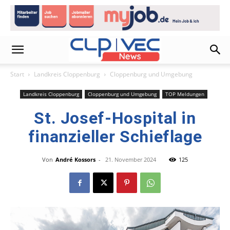
Start
Landkreis Cloppenburg
Cloppenburg und Umgebung
Landkreis Cloppenburg
Cloppenburg und Umgebung
TOP Meldungen
St. Josef-Hospital in
finanzieller Schieflage
Von
André Kossors
-
21. November 2024
125