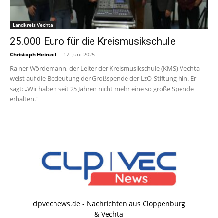
Landkreis Vechta
25.000 Euro für die Kreismusikschule
Christoph Heinzel
-
17. Juni 2025
Rainer Wördemann, der Leiter der Kreismusikschule (KMS) Vechta,
weist auf die Bedeutung der Großspende der LzO-Stiftung hin. Er
sagt: „Wir haben seit 25 Jahren nicht mehr eine so große Spende
erhalten.“
clpvecnews.de - Nachrichten aus Cloppenburg
& Vechta