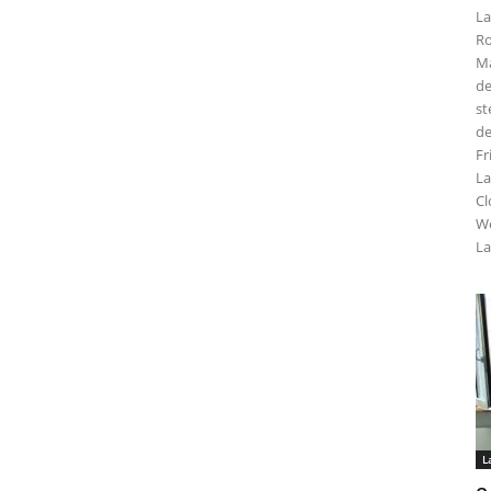
La
Ro
Ma
de
st
de
Fr
La
Cl
We
La
L