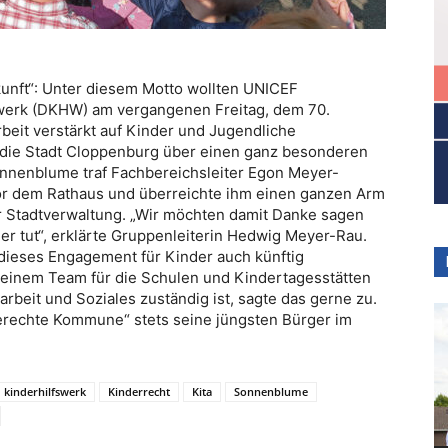
kunft“: Unter diesem Motto wollten UNICEF
werk (DKHW) am vergangenen Freitag, dem 70.
Arbeit verstärkt auf Kinder und Jugendliche
h die Stadt Cloppenburg über einen ganz besonderen
nnenblume traf Fachbereichsleiter Egon Meyer-
vor dem Rathaus und überreichte ihm einen ganzen Arm
er Stadtverwaltung. „Wir möchten damit Danke sagen
nder tut“, erklärte Gruppenleiterin Hedwig Meyer-Rau.
 dieses Engagement für Kinder auch künftig
 seinem Team für die Schulen und Kindertagesstätten
rbeit und Soziales zuständig ist, sagte das gerne zu.
erechte Kommune“ stets seine jüngsten Bürger im
kinderhilfswerk
Kinderrecht
Kita
Sonnenblume