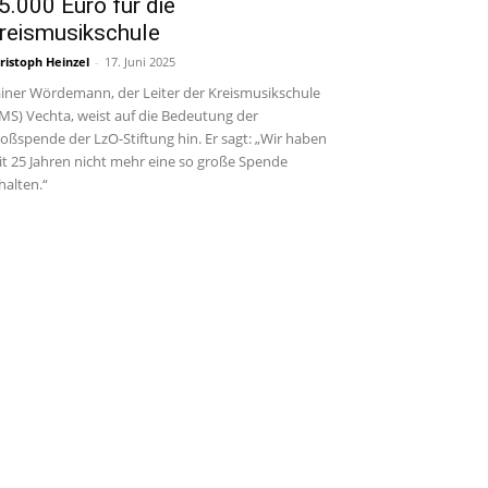
5.000 Euro für die
reismusikschule
ristoph Heinzel
-
17. Juni 2025
iner Wördemann, der Leiter der Kreismusikschule
MS) Vechta, weist auf die Bedeutung der
oßspende der LzO-Stiftung hin. Er sagt: „Wir haben
it 25 Jahren nicht mehr eine so große Spende
halten.“