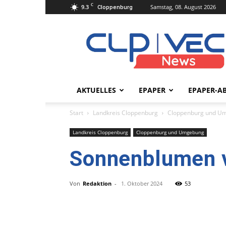
C
9.3
Samstag, 08. August 2026
Cloppenburg
clpvecnews.de
AKTUELLES
EPAPER
EPAPER-A
Start
Landkreis Cloppenburg
Cloppenburg und U
Landkreis Cloppenburg
Cloppenburg und Umgebung
Sonnenblumen v
Von
Redaktion
-
1. Oktober 2024
53