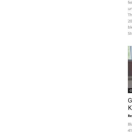
fe
un
Th
20
bl
St
C
G
K
Re
Bl
41