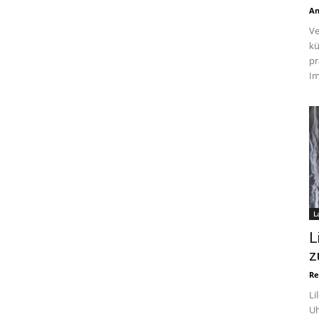
An
Ve
kü
pr
Im
L
L
z
Re
Li
Uh