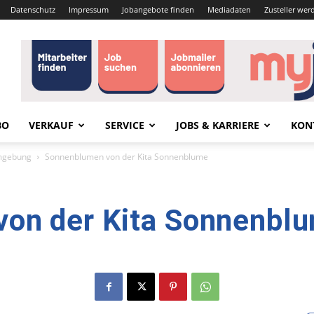
Datenschutz
Impressum
Jobangebote finden
Mediadaten
Zusteller wer
BO
VERKAUF
SERVICE
JOBS & KARRIERE
KON
mgebung
Sonnenblumen von der Kita Sonnenblume
on der Kita Sonnenbl