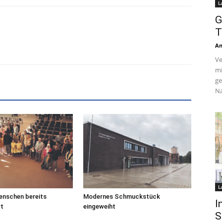
L
G
T
An
Ve
mi
ge
Na
L
enschen bereits
Modernes Schmuckstück
I
rt
eingeweiht
S