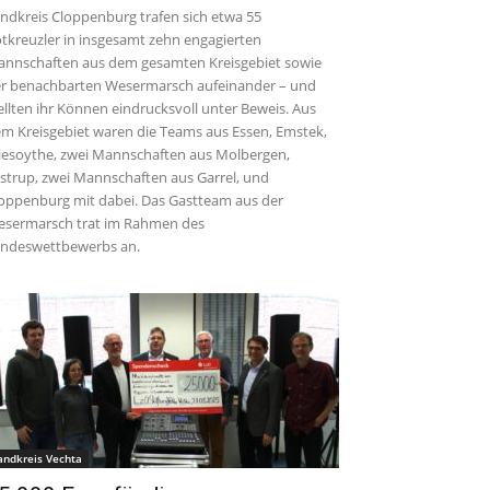
ndkreis Cloppenburg trafen sich etwa 55
tkreuzler in insgesamt zehn engagierten
nnschaften aus dem gesamten Kreisgebiet sowie
r benachbarten Wesermarsch aufeinander – und
ellten ihr Können eindrucksvoll unter Beweis. Aus
m Kreisgebiet waren die Teams aus Essen, Emstek,
iesoythe, zwei Mannschaften aus Molbergen,
strup, zwei Mannschaften aus Garrel, und
oppenburg mit dabei. Das Gastteam aus der
sermarsch trat im Rahmen des
ndeswettbewerbs an.
andkreis Vechta