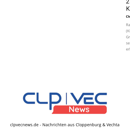
2
K
Ch
Ra
(K
Gr
se
er
clpvecnews.de - Nachrichten aus Cloppenburg & Vechta