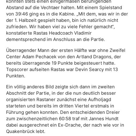
konnten stets einen einigermaßen beruhigenden
Abstand auf die Vechtaer halten. Mit einem Spielstand
von 39:46 ging es in die Kabine. „Mit dem, was wir in der
der 1. Halbzeit gespielt haben, bin ich natürlich nicht
zufrieden. Wir haben viel zu viele Fehler gemacht“,
konstatierte Rastas Headcoach Vladimir
dementsprechend im Anschluss an die Partie.
Überragender Mann der ersten Hälfte war ohne Zweifel
Center Adam Pechacek von den Artland Dragons, der
bereits überragende 19 Punkte beigesteuert hatte.
Topscorer aufseiten Rastas war Devin Searcy mit 13
Punkten.
Ein völlig anderes Bild zeigte sich dann im zweiten
Abschnitt der Partie, in der die nun deutlich besser
organisierten Rastaner zunächst eine Aufholjagd
starteten und bereits im dritten Viertel erstmals in
Führung gehen konnten. Den entscheidenden Dreier
zum zwischenzeitlichen 60:58 traf mit Jannes Hundt
dabei ausgerechnet ein Ex-Drache, der nach wie vor in
Quakenbrück lebt.