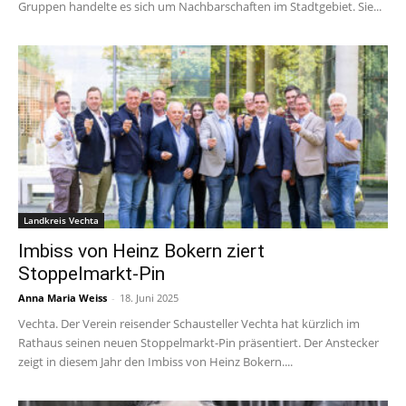
Gruppen handelte es sich um Nachbarschaften im Stadtgebiet. Sie...
Landkreis Vechta
Imbiss von Heinz Bokern ziert
Stoppelmarkt-Pin
Anna Maria Weiss
-
18. Juni 2025
Vechta. Der Verein reisender Schausteller Vechta hat kürzlich im
Rathaus seinen neuen Stoppelmarkt-Pin präsentiert. Der Anstecker
zeigt in diesem Jahr den Imbiss von Heinz Bokern....