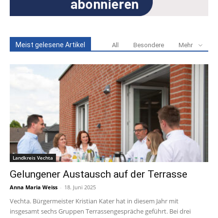
Meist gelesene Artikel
All
Besondere
Mehr
Landkreis Vechta
Gelungener Austausch auf der Terrasse
Anna Maria Weiss
-
18. Juni 2025
Vechta. Bürgermeister Kristian Kater hat in diesem Jahr mit
insgesamt sechs Gruppen Terrassengespräche geführt. Bei drei