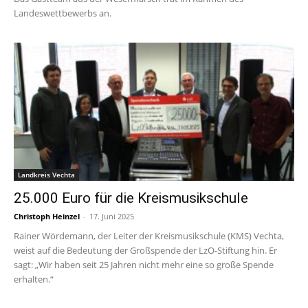
Landeswettbewerbs an.
Landkreis Vechta
25.000 Euro für die Kreismusikschule
Christoph Heinzel
-
17. Juni 2025
Rainer Wördemann, der Leiter der Kreismusikschule (KMS) Vechta,
weist auf die Bedeutung der Großspende der LzO-Stiftung hin. Er
sagt: „Wir haben seit 25 Jahren nicht mehr eine so große Spende
erhalten.“