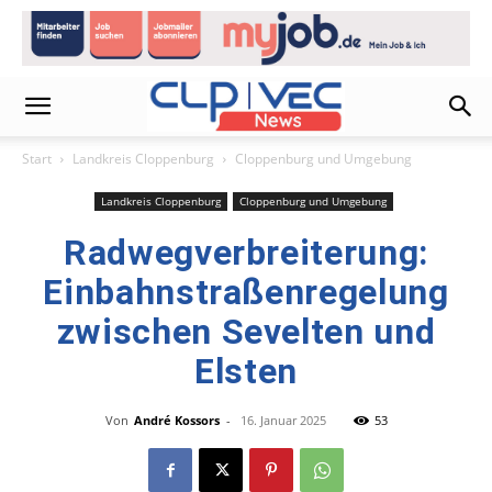
Start
Landkreis Cloppenburg
Cloppenburg und Umgebung
Landkreis Cloppenburg
Cloppenburg und Umgebung
Radwegverbreiterung:
Einbahnstraßenregelung
zwischen Sevelten und
Elsten
Von
André Kossors
-
16. Januar 2025
53