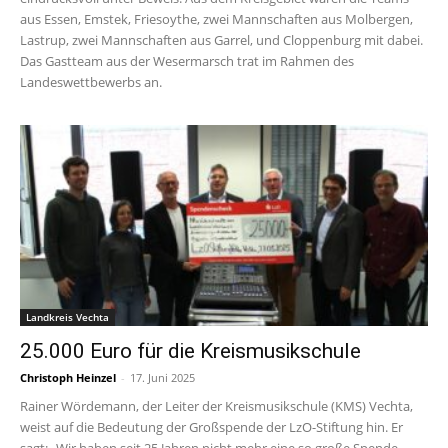
aus Essen, Emstek, Friesoythe, zwei Mannschaften aus Molbergen,
Lastrup, zwei Mannschaften aus Garrel, und Cloppenburg mit dabei.
Das Gastteam aus der Wesermarsch trat im Rahmen des
Landeswettbewerbs an.
Landkreis Vechta
25.000 Euro für die Kreismusikschule
Christoph Heinzel
-
17. Juni 2025
Rainer Wördemann, der Leiter der Kreismusikschule (KMS) Vechta,
weist auf die Bedeutung der Großspende der LzO-Stiftung hin. Er