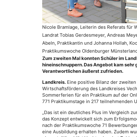
Nicole Bramlage, Leiterin des Referats für W
Landrat Tobias Gerdesmeyer, Andreas Meye
Abeln, Praktikantin und Johanna Hollah, Koo
Praktikumswoche Oldenburger Münsterland 2
Zum zweiten Mal konnten Schüler im Landk
hineinschnuppern. Das Angebot kam sehr gu
Verantwortlichen äußerst zufrieden.
Landkreis.
Eine positive Bilanz der zweite
Wirtschaftsförderung des Landkreises Vech
Sommerferien für ein Praktikum auf der Onl
771 Praktikumstage in 217 teilnehmenden U
„Das ist ein deutliches Plus im Vergleich z
das Konzept entwickelt sich zum Erfolgsmod
nach der Praktikumswoche 71 Bewerbungen 
eine Ausbildung erhalten haben. Zudem wur