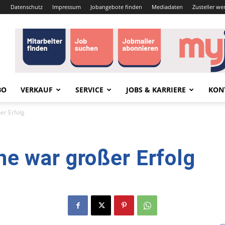
Datenschutz
Impressum
Jobangebote finden
Mediadaten
Zusteller we
BO
VERKAUF
SERVICE
JOBS & KARRIERE
KON
er Erfolg
e war großer Erfolg