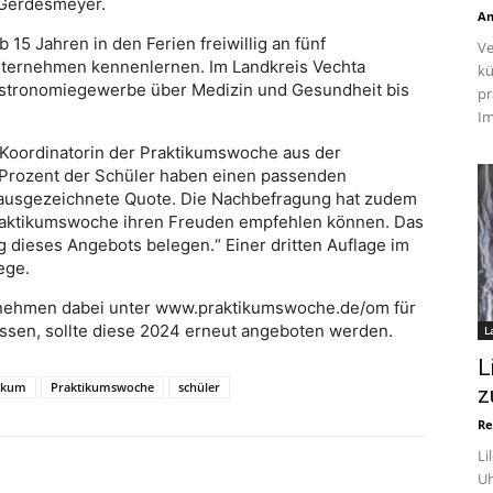
s Gerdesmeyer.
An
15 Jahren in den Ferien freiwillig an fünf
Ve
ternehmen kennenlernen. Im Landkreis Vechta
kü
stronomiegewerbe über Medizin und Gesundheit bis
pr
Im
 Koordinatorin der Praktikumswoche aus der
 Prozent der Schüler haben einen passenden
e ausgezeichnete Quote. Die Nachbefragung hat zudem
Praktikumswoche ihren Freuden empfehlen können. Das
lg dieses Angebots belegen.“ Einer dritten Auflage im
ege.
rnehmen dabei unter www.praktikumswoche.de/om für
ssen, sollte diese 2024 erneut angeboten werden.
L
L
ikum
Praktikumswoche
schüler
z
Re
Li
Uh