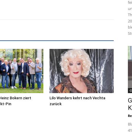
fe
un
Th
20
bl
St
C
Heinz Bokern ziert
Lilo Wanders kehrt nach Vechta
G
kt-Pin
zurück
K
Re
Bl
41