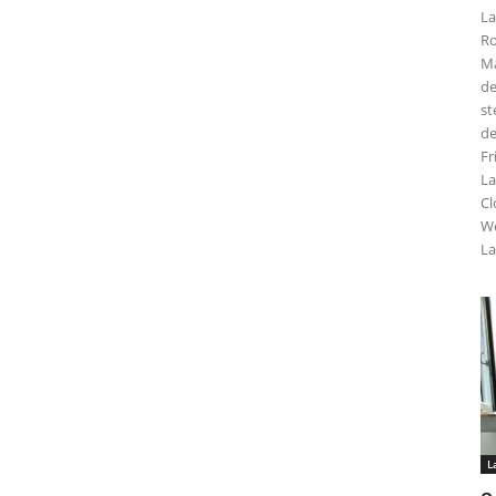
La
Ro
Ma
de
st
de
Fr
La
Cl
We
La
L