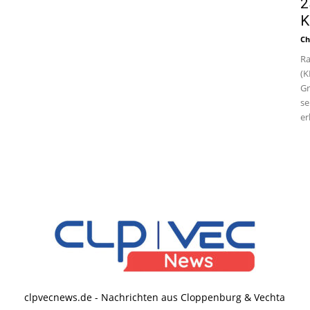
2
K
Ch
Ra
(K
Gr
se
er
clpvecnews.de - Nachrichten aus Cloppenburg & Vechta