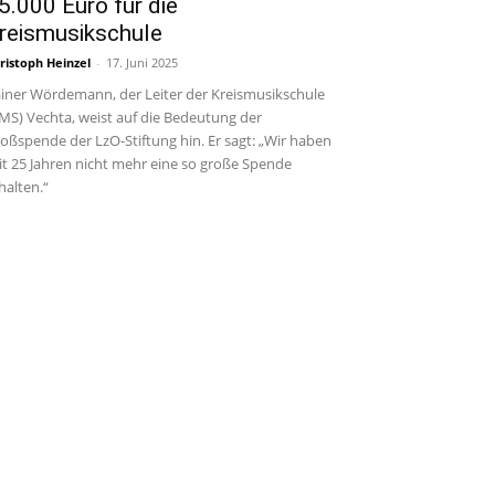
5.000 Euro für die
reismusikschule
ristoph Heinzel
-
17. Juni 2025
iner Wördemann, der Leiter der Kreismusikschule
MS) Vechta, weist auf die Bedeutung der
oßspende der LzO-Stiftung hin. Er sagt: „Wir haben
it 25 Jahren nicht mehr eine so große Spende
halten.“