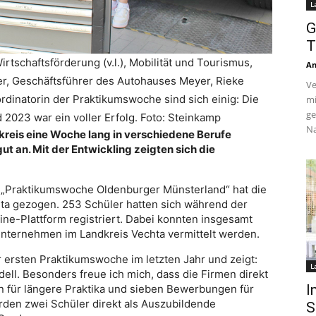
L
G
T
irtschaftsförderung (v.l.), Mobilität und Tourismus,
An
r, Geschäftsführer des Autohauses Meyer, Rieke
Ve
rdinatorin der Praktikumswoche sind sich einig: Die
mi
ge
023 war ein voller Erfolg. Foto: Steinkamp
Na
reis eine Woche lang in verschiedene Berufe
t an. Mit der Entwickling zeigten sich die
n „Praktikumswoche Oldenburger Münsterland“ hat die
ta gezogen. 253 Schüler hatten sich während der
ine-Plattform registriert. Dabei konnten insgesamt
nternehmen im Landkreis Vechta vermittelt werden.
ur ersten Praktikumswoche im letzten Jahr und zeigt:
L
ell. Besonders freue ich mich, dass die Firmen direkt
I
für längere Praktika und sieben Bewerbungen für
den zwei Schüler direkt als Auszubildende
S