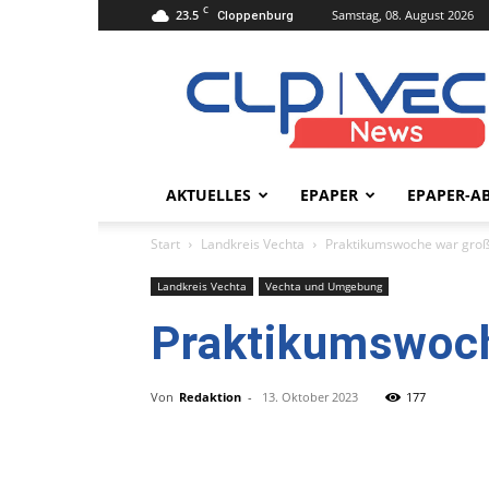
C
23.5
Samstag, 08. August 2026
Cloppenburg
clpvecnews.de
AKTUELLES
EPAPER
EPAPER-A
Start
Landkreis Vechta
Praktikumswoche war groß
Landkreis Vechta
Vechta und Umgebung
Praktikumswoch
Von
Redaktion
-
13. Oktober 2023
177