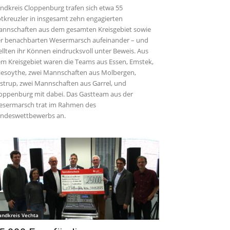
ndkreis Cloppenburg trafen sich etwa 55
tkreuzler in insgesamt zehn engagierten
nnschaften aus dem gesamten Kreisgebiet sowie
r benachbarten Wesermarsch aufeinander – und
ellten ihr Können eindrucksvoll unter Beweis. Aus
m Kreisgebiet waren die Teams aus Essen, Emstek,
iesoythe, zwei Mannschaften aus Molbergen,
strup, zwei Mannschaften aus Garrel, und
oppenburg mit dabei. Das Gastteam aus der
sermarsch trat im Rahmen des
ndeswettbewerbs an.
andkreis Vechta