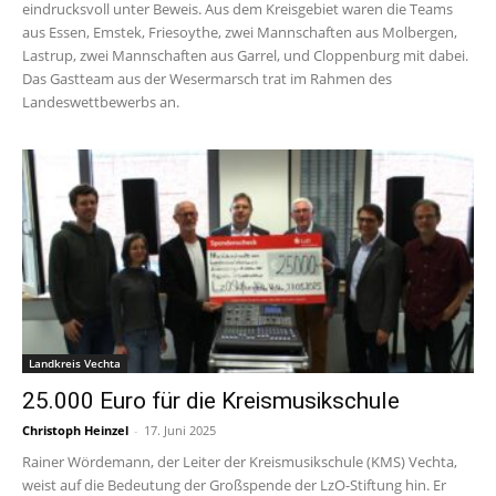
eindrucksvoll unter Beweis. Aus dem Kreisgebiet waren die Teams
aus Essen, Emstek, Friesoythe, zwei Mannschaften aus Molbergen,
Lastrup, zwei Mannschaften aus Garrel, und Cloppenburg mit dabei.
Das Gastteam aus der Wesermarsch trat im Rahmen des
Landeswettbewerbs an.
Landkreis Vechta
25.000 Euro für die Kreismusikschule
Christoph Heinzel
-
17. Juni 2025
Rainer Wördemann, der Leiter der Kreismusikschule (KMS) Vechta,
weist auf die Bedeutung der Großspende der LzO-Stiftung hin. Er