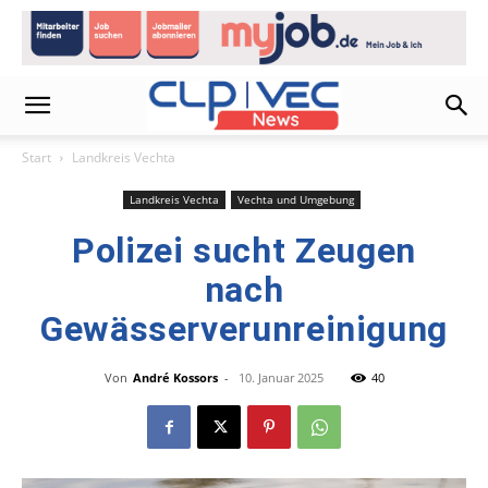
Start
Landkreis Vechta
Landkreis Vechta
Vechta und Umgebung
Polizei sucht Zeugen
nach
Gewässerverunreinigung
Von
André Kossors
-
10. Januar 2025
40