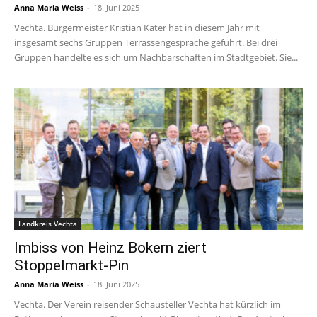
Anna Maria Weiss
-
18. Juni 2025
Vechta. Bürgermeister Kristian Kater hat in diesem Jahr mit
insgesamt sechs Gruppen Terrassengespräche geführt. Bei drei
Gruppen handelte es sich um Nachbarschaften im Stadtgebiet. Sie...
Landkreis Vechta
Imbiss von Heinz Bokern ziert
Stoppelmarkt-Pin
Anna Maria Weiss
-
18. Juni 2025
Vechta. Der Verein reisender Schausteller Vechta hat kürzlich im