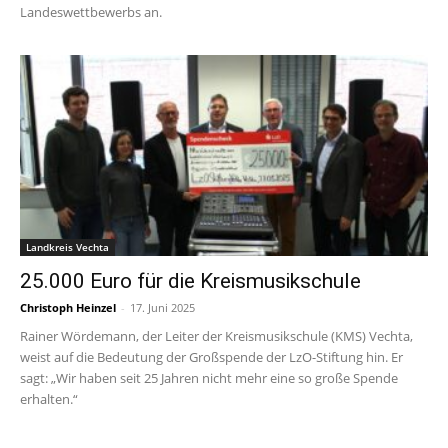
Landeswettbewerbs an.
Landkreis Vechta
25.000 Euro für die Kreismusikschule
Christoph Heinzel
-
17. Juni 2025
Rainer Wördemann, der Leiter der Kreismusikschule (KMS) Vechta,
weist auf die Bedeutung der Großspende der LzO-Stiftung hin. Er
sagt: „Wir haben seit 25 Jahren nicht mehr eine so große Spende
erhalten.“