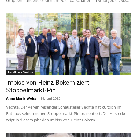
Gruppen handelte es sich um Nachbarschaften im Stadtgebiet. Sie...
Landkreis Vechta
Imbiss von Heinz Bokern ziert
Stoppelmarkt-Pin
Anna Maria Weiss
-
18. Juni 2025
Vechta. Der Verein reisender Schausteller Vechta hat kürzlich im
Rathaus seinen neuen Stoppelmarkt-Pin präsentiert. Der Anstecker
zeigt in diesem Jahr den Imbiss von Heinz Bokern....