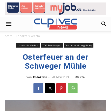
Start
Landkreis Vechta
Landkreis Vechta
TOP Meldungen
Vechta und Umgebung
Osterfeuer an der
Schweger Mühle
Von
Redaktion
-
28. März 2024
224