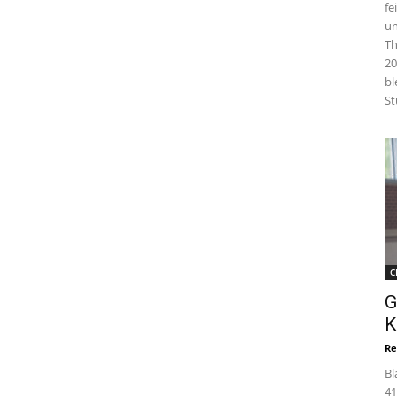
fe
un
Th
20
bl
St
C
G
K
Re
Bl
41