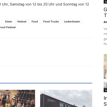
L
1 Uhr, Samstag von 12 bis 20 Uhr und Sonntag von 12
G
T
Essen
festival
Food
Food-Trucks
Leckerbissen
An
Food Festival
Ve
mi
ge
Na
L
I
S