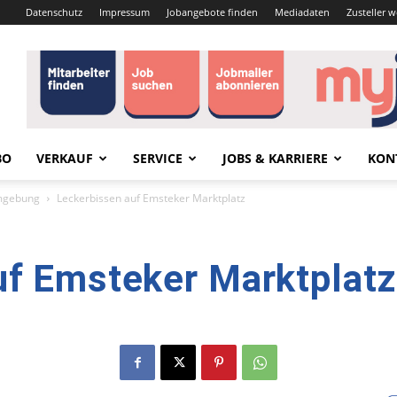
Datenschutz
Impressum
Jobangebote finden
Mediadaten
Zusteller 
BO
VERKAUF
SERVICE
JOBS & KARRIERE
KON
mgebung
Leckerbissen auf Emsteker Marktplatz
uf Emsteker Marktplatz