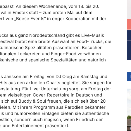
epasst: An diesem Wochenende, vom 18. bis 20.
ival in Emstek statt – zum ersten Mal auf dem
ert von „Boese Events“ in enger Kooperation mit der
cks aus ganz Norddeutschland gibt es Live-Musik
Festival bietet eine breite Auswahl an Food-Trucks, die
kulinarische Spezialitäten präsentieren. Besucher
nationalen Leckereien und Finger-Food verwöhnen
ikanische und spanische Spezialitäten und natürlich
ls Janssen am Freitag, von DJ Oleg am Samstag und
ts aus den aktuellen Charts begleitet. Sie sorgen für
taltung. Für Live-Unterhaltung sorgt am Freitag der
inem vielseitigen Cover-Repertoire in Deutsch und
ich auf Buddy & Soul freuen, die sich seit über 20
ielen. Mit ihrem Programm aus Parodien bekannter
k und humorvollen Einlagen bieten sie authentische
östlich, sondern auch magisch, wenn Friedrich der
 und Entertainement präsentiert.