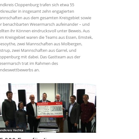
ndkreis Cloppenburg trafen sich etwa 55
tkreuzler in insgesamt zehn engagierten
nnschaften aus dem gesamten Kreisgebiet sowie
r benachbarten Wesermarsch aufeinander – und
ellten ihr Können eindrucksvoll unter Beweis. Aus
m Kreisgebiet waren die Teams aus Essen, Emstek,
iesoythe, zwei Mannschaften aus Molbergen,
strup, zwei Mannschaften aus Garrel, und
oppenburg mit dabei. Das Gastteam aus der
sermarsch trat im Rahmen des
ndeswettbewerbs an.
andkreis Vechta