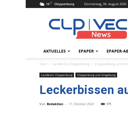
C
14
Donnerstag, 06. August 2026
Cloppenburg
clpvecnews.de
AKTUELLES
EPAPER
EPAPER-A
Start
Landkreis Cloppenburg
Cloppenburg und U
Landkreis Cloppenburg
Cloppenburg und Umgebung
Leckerbissen a
Von
Redaktion
-
17. Oktober 2024
171