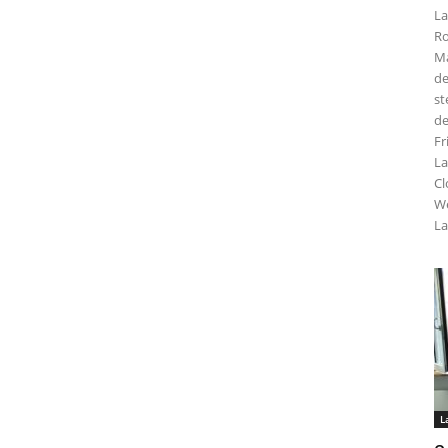
La
Ro
Ma
de
st
de
Fr
La
Cl
We
La
L