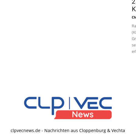
2
K
Ch
Ra
(K
Gr
se
er
clpvecnews.de - Nachrichten aus Cloppenburg & Vechta