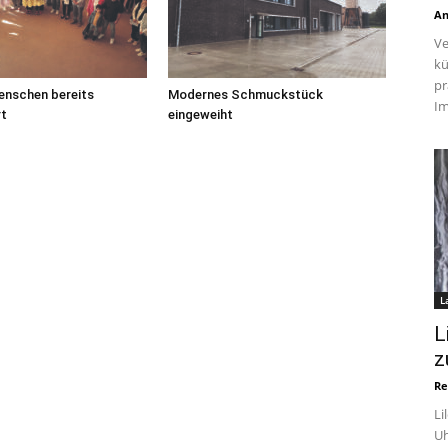
An
Ve
kü
pr
enschen bereits
Modernes Schmuckstück
Im
rt
eingeweiht
L
L
z
Re
Li
Uh