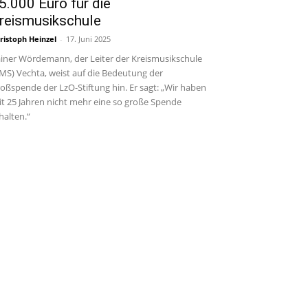
5.000 Euro für die
reismusikschule
ristoph Heinzel
-
17. Juni 2025
iner Wördemann, der Leiter der Kreismusikschule
MS) Vechta, weist auf die Bedeutung der
oßspende der LzO-Stiftung hin. Er sagt: „Wir haben
it 25 Jahren nicht mehr eine so große Spende
halten.“