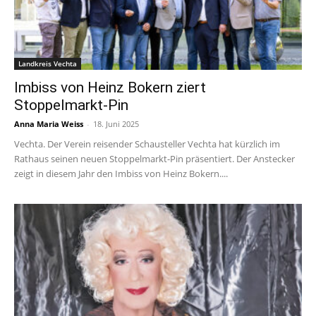
Landkreis Vechta
Imbiss von Heinz Bokern ziert
Stoppelmarkt-Pin
Anna Maria Weiss
-
18. Juni 2025
Vechta. Der Verein reisender Schausteller Vechta hat kürzlich im
Rathaus seinen neuen Stoppelmarkt-Pin präsentiert. Der Anstecker
zeigt in diesem Jahr den Imbiss von Heinz Bokern....