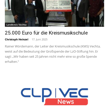
Landkreis Vechta
25.000 Euro für die Kreismusikschule
Christoph Heinzel
-
17. Juni 2025
Rainer Wördemann, der Leiter der Kreismusikschule (KMS) Vechta,
weist auf die Bedeutung der Großspende der LzO-Stiftung hin. Er
sagt: „Wir haben seit 25 Jahren nicht mehr eine so große Spende
erhalten.“