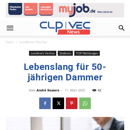
Start
Landkreis Vechta
Landkreis Vechta
Südkreis
TOP Meldungen
Lebenslang für 50-
jährigen Dammer
Von
André Kossors
-
11. März 2025
42