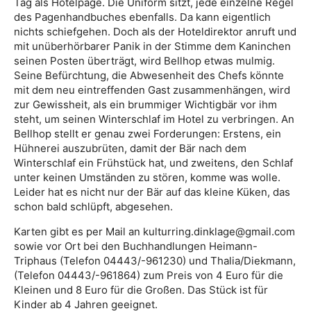
Tag als Hotelpage. Die Uniform sitzt, jede einzelne Regel
des Pagenhandbuches ebenfalls. Da kann eigentlich
nichts schiefgehen. Doch als der Hoteldirektor anruft und
mit unüberhörbarer Panik in der Stimme dem Kaninchen
seinen Posten überträgt, wird Bellhop etwas mulmig.
Seine Befürchtung, die Abwesenheit des Chefs könnte
mit dem neu eintreffenden Gast zusammenhängen, wird
zur Gewissheit, als ein brummiger Wichtigbär vor ihm
steht, um seinen Winterschlaf im Hotel zu verbringen. An
Bellhop stellt er genau zwei Forderungen: Erstens, ein
Hühnerei auszubrüten, damit der Bär nach dem
Winterschlaf ein Frühstück hat, und zweitens, den Schlaf
unter keinen Umständen zu stören, komme was wolle.
Leider hat es nicht nur der Bär auf das kleine Küken, das
schon bald schlüpft, abgesehen.
Karten gibt es per Mail an kulturring.dinklage@gmail.com
sowie vor Ort bei den Buchhandlungen Heimann-
Triphaus (Telefon 04443/-961230) und Thalia/Diekmann,
(Telefon 04443/-961864) zum Preis von 4 Euro für die
Kleinen und 8 Euro für die Großen. Das Stück ist für
Kinder ab 4 Jahren geeignet.