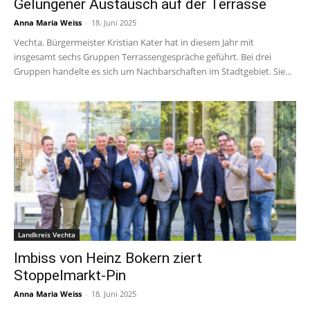
Gelungener Austausch auf der Terrasse
Anna Maria Weiss
-
18. Juni 2025
Vechta. Bürgermeister Kristian Kater hat in diesem Jahr mit
insgesamt sechs Gruppen Terrassengespräche geführt. Bei drei
Gruppen handelte es sich um Nachbarschaften im Stadtgebiet. Sie...
Landkreis Vechta
Imbiss von Heinz Bokern ziert
Stoppelmarkt-Pin
Anna Maria Weiss
-
18. Juni 2025