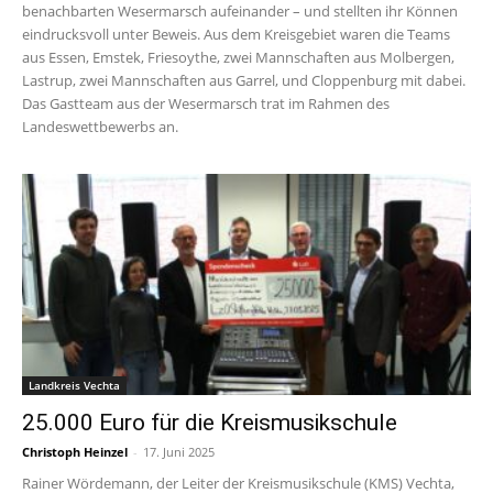
benachbarten Wesermarsch aufeinander – und stellten ihr Können
eindrucksvoll unter Beweis. Aus dem Kreisgebiet waren die Teams
aus Essen, Emstek, Friesoythe, zwei Mannschaften aus Molbergen,
Lastrup, zwei Mannschaften aus Garrel, und Cloppenburg mit dabei.
Das Gastteam aus der Wesermarsch trat im Rahmen des
Landeswettbewerbs an.
Landkreis Vechta
25.000 Euro für die Kreismusikschule
Christoph Heinzel
-
17. Juni 2025
Rainer Wördemann, der Leiter der Kreismusikschule (KMS) Vechta,