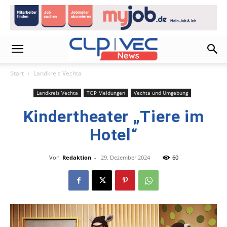
Start
Landkreis Vechta
Landkreis Vechta
TOP Meldungen
Vechta und Umgebung
Kindertheater „Tiere im
Hotel“
Von
Redaktion
-
29. Dezember 2024
60