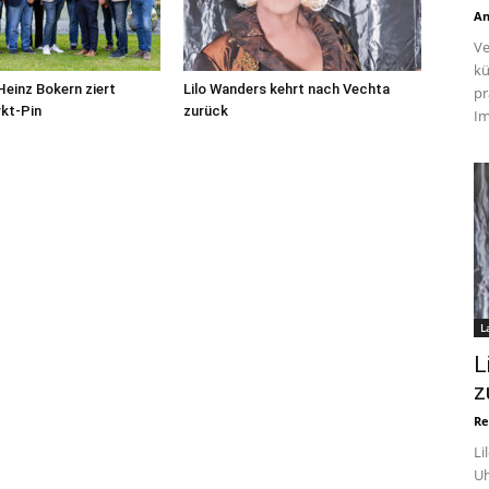
An
Ve
kü
Heinz Bokern ziert
Lilo Wanders kehrt nach Vechta
pr
kt-Pin
zurück
Im
L
L
z
Re
Li
Uh