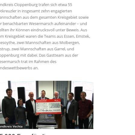
ndkreis Cloppenburg trafen sich etwa 55
tkreuzler in insgesamt zehn engagierten
nnschaften aus dem gesamten Kreisgebiet sowie
r benachbarten Wesermarsch aufeinander – und
ellten ihr Können eindrucksvoll unter Beweis. Aus
m Kreisgebiet waren die Teams aus Essen, Emstek,
iesoythe, zwei Mannschaften aus Molbergen,
strup, zwei Mannschaften aus Garrel, und
oppenburg mit dabei. Das Gastteam aus der
sermarsch trat im Rahmen des
ndeswettbewerbs an.
andkreis Vechta