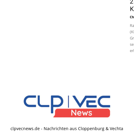
2
K
Ch
Ra
(K
Gr
se
er
clpvecnews.de - Nachrichten aus Cloppenburg & Vechta