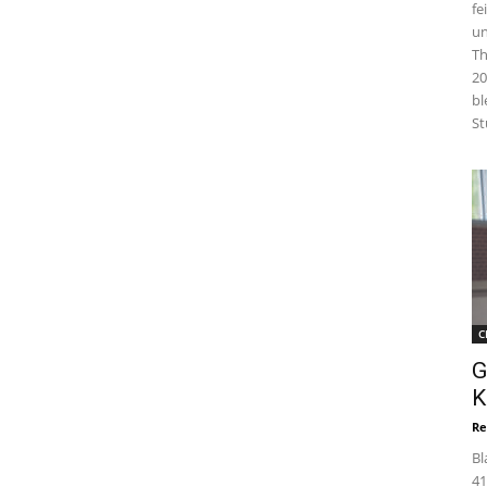
fe
un
Th
20
bl
St
C
G
K
Re
Bl
41