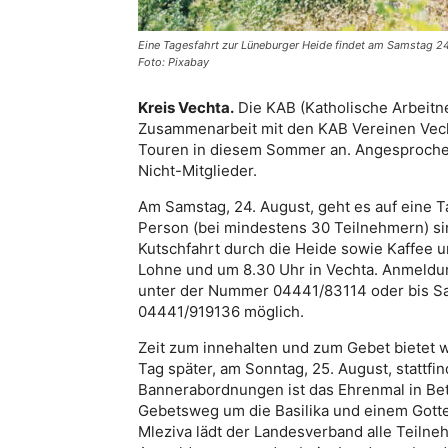
Eine Tagesfahrt zur Lüneburger Heide findet am Samstag 24.
Foto: Pixabay
Kreis Vechta.
Die KAB (Katholische Arbeitn
Zusammenarbeit mit den KAB Vereinen Vech
Touren in diesem Sommer an. Angesprochen 
Nicht-Mitglieder.
Am Samstag, 24. August, geht es auf eine T
Person (bei mindestens 30 Teilnehmern) sin
Kutschfahrt durch die Heide sowie Kaffee u
Lohne und um 8.30 Uhr in Vechta. Anmeldung
unter der Nummer 04441/83114 oder bis Sam
04441/919136 möglich.
Zeit zum innehalten und zum Gebet bietet 
Tag später, am Sonntag, 25. August, stattfin
Bannerabordnungen ist das Ehrenmal in Be
Gebetsweg um die Basilika und einem Gott
Mleziva lädt der Landesverband alle Teilne