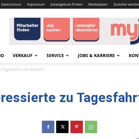
Datenschutz
Impressum
Jobangebote finden
Mediadaten
Zusteller werde
BO
VERKAUF
SERVICE
JOBS & KARRIERE
KON
u Tagesfahrt und Wallfahrt
ressierte zu Tagesfahr