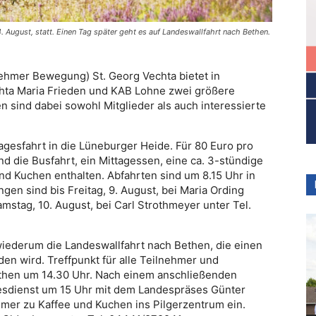
 August, statt. Einen Tag später geht es auf Landeswallfahrt nach Bethen.
ehmer Bewegung) St. Georg Vechta bietet in
ta Maria Frieden und KAB Lohne zwei größere
sind dabei sowohl Mitglieder als auch interessierte
agesfahrt in die Lüneburger Heide. Für 80 Euro pro
d die Busfahrt, ein Mittagessen, eine ca. 3-stündige
nd Kuchen enthalten. Abfahrten sind um 8.15 Uhr in
en sind bis Freitag, 9. August, bei Maria Ording
stag, 10. August, bei Carl Strothmeyer unter Tel.
wiederum die Landeswallfahrt nach Bethen, die einen
den wird. Treffpunkt für alle Teilnehmer und
then um 14.30 Uhr. Nach einem anschließenden
esdienst um 15 Uhr mit dem Landespräses Günter
hmer zu Kaffee und Kuchen ins Pilgerzentrum ein.