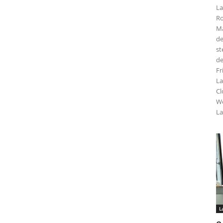
La
Ro
Ma
de
st
de
Fr
La
Cl
We
La
L