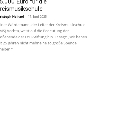
5.000 Euro für die
reismusikschule
ristoph Heinzel
-
17. Juni 2025
iner Wördemann, der Leiter der Kreismusikschule
MS) Vechta, weist auf die Bedeutung der
oßspende der LzO-Stiftung hin. Er sagt: „Wir haben
it 25 Jahren nicht mehr eine so große Spende
halten.“