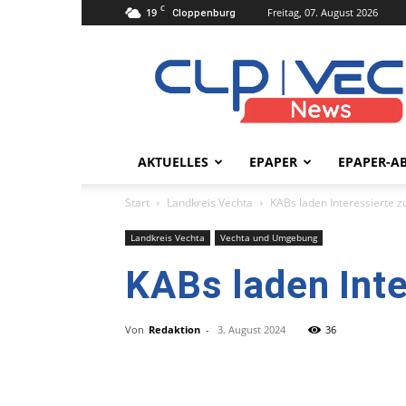
C
19
Freitag, 07. August 2026
Cloppenburg
clpvecnews.de
AKTUELLES
EPAPER
EPAPER-A
Start
Landkreis Vechta
KABs laden Interessierte z
Landkreis Vechta
Vechta und Umgebung
KABs laden Inte
Von
Redaktion
-
3. August 2024
36