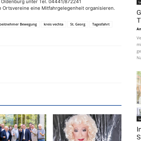
Oldenburg unter Tel. 04441/872241
L
Ortsvereine eine Mitfahrgelegenheit organisieren.
G
T
rbeitnehmer Bewegung
kreis vechta
St. Georg
Tagesfahrt
An
Ve
mi
ge
Na
L
I
S