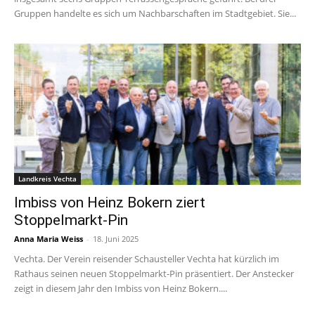
Gruppen handelte es sich um Nachbarschaften im Stadtgebiet. Sie...
Landkreis Vechta
Imbiss von Heinz Bokern ziert
Stoppelmarkt-Pin
Anna Maria Weiss
-
18. Juni 2025
Vechta. Der Verein reisender Schausteller Vechta hat kürzlich im
Rathaus seinen neuen Stoppelmarkt-Pin präsentiert. Der Anstecker
zeigt in diesem Jahr den Imbiss von Heinz Bokern....