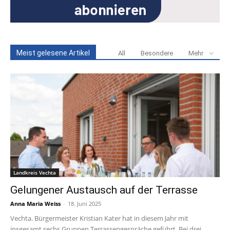
Meist gelesene Artikel
All
Besondere
Mehr
Landkreis Vechta
Gelungener Austausch auf der Terrasse
Anna Maria Weiss
-
18. Juni 2025
Vechta. Bürgermeister Kristian Kater hat in diesem Jahr mit
insgesamt sechs Gruppen Terrassengespräche geführt. Bei drei