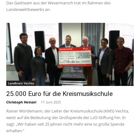
Das Gastteam aus der Wesermarsch trat im Rahmen des
Landeswettbewerbs an.
Landkreis Vechta
25.000 Euro für die Kreismusikschule
Christoph Heinzel
-
17. Juni 2025
Rainer Wördemann, der Leiter der Kreismusikschule (KMS) Vechta,
weist auf die Bedeutung der Großspende der LzO-Stiftung hin. Er
sagt: „Wir haben seit 25 Jahren nicht mehr eine so große Spende
erhalten.“