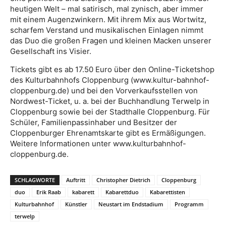
heutigen Welt – mal satirisch, mal zynisch, aber immer
mit einem Augenzwinkern. Mit ihrem Mix aus Wortwitz,
scharfem Verstand und musikalischen Einlagen nimmt
das Duo die großen Fragen und kleinen Macken unserer
Gesellschaft ins Visier.
Tickets gibt es ab 17.50 Euro über den Online-Ticketshop
des Kulturbahnhofs Cloppenburg (www.kultur-bahnhof-
cloppenburg.de) und bei den Vorverkaufsstellen von
Nordwest-Ticket, u. a. bei der Buchhandlung Terwelp in
Cloppenburg sowie bei der Stadthalle Cloppenburg. Für
Schüler, Familienpassinhaber und Besitzer der
Cloppenburger Ehrenamtskarte gibt es Ermäßigungen.
Weitere Informationen unter www.kulturbahnhof-
cloppenburg.de.
SCHLAGWORTE
Auftritt
Christopher Dietrich
Cloppenburg
duo
Erik Raab
kabarett
Kabarettduo
Kabarettisten
Kulturbahnhof
Künstler
Neustart im Endstadium
Programm
terwelp