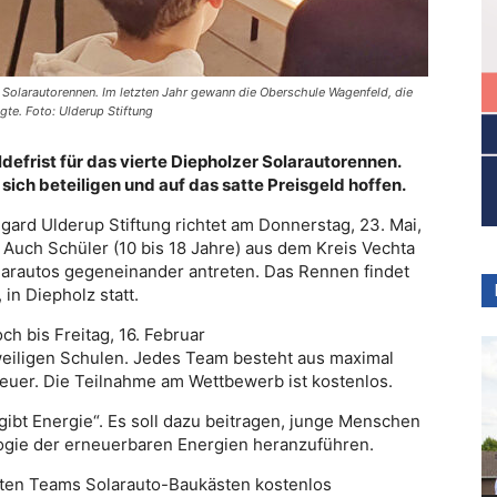
m Solarautorennen. Im letzten Jahr gewann die Oberschule Wagenfeld, die
gte. Foto: Ulderup Stiftung
frist für das vierte Diepholzer Solarautorennen.
ich beteiligen und auf das satte Preisgeld hoffen.
mgard Ulderup Stiftung richtet am Donnerstag, 23. Mai,
 Auch Schüler (10 bis 18 Jahre) aus dem Kreis Vechta
larautos gegeneinander antreten. Das Rennen findet
n Diepholz statt.
h bis Freitag, 16. Februar
eweiligen Schulen. Jedes Team besteht aus maximal
treuer. Die Teilnahme am Wettbewerb ist kostenlos.
ibt Energie“. Es soll dazu beitragen, junge Menschen
ogie der erneuerbaren Energien heranzuführen.
ten Teams Solarauto-Baukästen kostenlos