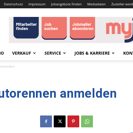
Datenschutz
Impressum
Jobangebote finden
Mediadaten
Zusteller wer
BO
VERKAUF
SERVICE
JOBS & KARRIERE
KON
 anmelden
rautorennen anmelden