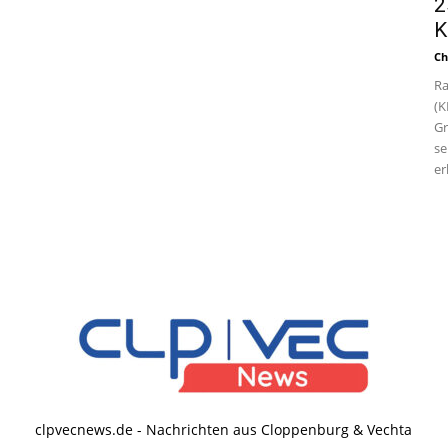
2
K
Ch
Ra
(K
Gr
se
er
clpvecnews.de - Nachrichten aus Cloppenburg & Vechta