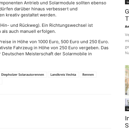
L
omponenten Antrieb und Solarmodule sollten ebenso
 dürfen darüber hinaus verbessert und
G
n kreativ gestaltet werden.
T
(Hin- und Rückweg). Ein Richtungswechsel ist
An
 als auch manuell erfolgen.
Ve
mi
Preise in Höhe von 1000 Euro, 500 Euro und 250 Euro.
ge
eativste Fahrzeug in Höhe von 250 Euro vergeben. Das
Na
 Deutschen Meisterschaft der Solarmobile in
Diepholzer Solarautorennen
Landkreis Vechta
Rennen
L
I
S