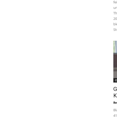
fe
un
Th
20
bl
St
C
G
K
Re
Bl
41