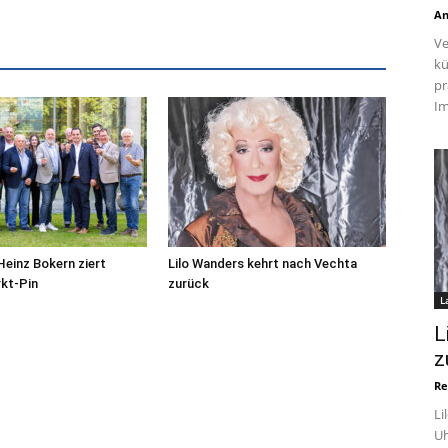
An
Ve
kü
pr
Im
Heinz Bokern ziert
Lilo Wanders kehrt nach Vechta
kt-Pin
zurück
L
L
z
Re
Li
Uh