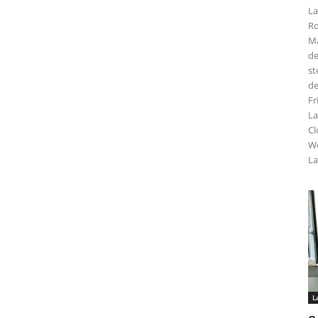
La
Ro
Ma
de
st
de
Fr
La
Cl
We
La
L