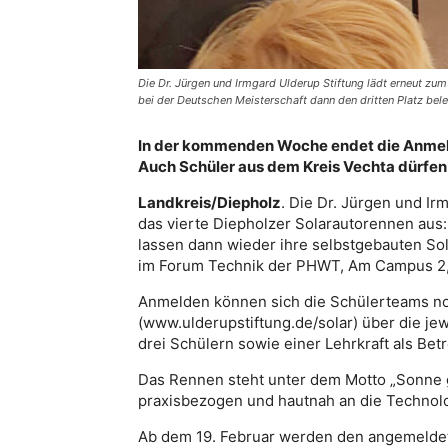
Die Dr. Jürgen und Irmgard Ulderup Stiftung lädt erneut zu
bei der Deutschen Meisterschaft dann den dritten Platz bele
In der kommenden Woche endet die Anmelde
Auch Schüler aus dem Kreis Vechta dürfen s
Landkreis/Diepholz
. Die Dr. Jürgen und Ir
das vierte Diepholzer Solarautorennen aus:
lassen dann wieder ihre selbstgebauten So
im Forum Technik der PHWT, Am Campus 2, i
Anmelden können sich die Schülerteams noc
(www.ulderupstiftung.de/solar) über die j
drei Schülern sowie einer Lehrkraft als Be
Das Rennen steht unter dem Motto „Sonne g
praxisbezogen und hautnah an die Technol
Ab dem 19. Februar werden den angemelde