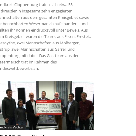
ndkreis Cloppenburg trafen sich etwa 55
tkreuzler in insgesamt zehn engagierten
nnschaften aus dem gesamten Kreisgebiet sowie
r benachbarten Wesermarsch aufeinander – und
ellten ihr Können eindrucksvoll unter Beweis. Aus
m Kreisgebiet waren die Teams aus Essen, Emstek,
iesoythe, zwei Mannschaften aus Molbergen,
strup, zwei Mannschaften aus Garrel, und
oppenburg mit dabei. Das Gastteam aus der
sermarsch trat im Rahmen des
ndeswettbewerbs an.
andkreis Vechta