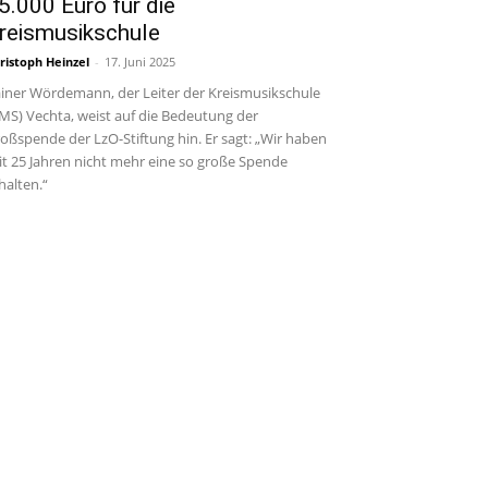
5.000 Euro für die
reismusikschule
ristoph Heinzel
-
17. Juni 2025
iner Wördemann, der Leiter der Kreismusikschule
MS) Vechta, weist auf die Bedeutung der
oßspende der LzO-Stiftung hin. Er sagt: „Wir haben
it 25 Jahren nicht mehr eine so große Spende
halten.“