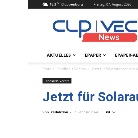
C
18.3
Freitag, 07. August 2026
Cloppenburg
clpvecnews.de
AKTUELLES
EPAPER
EPAPER-A
Start
Landkreis Vechta
Jetzt für Solarautorennen
Landkreis Vechta
Jetzt für Sola
Von
Redaktion
-
7. Februar 2024
57