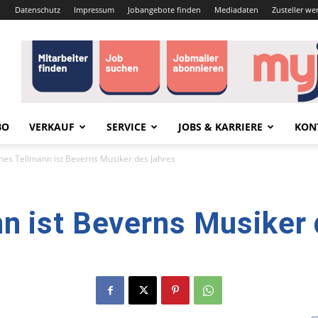
Datenschutz
Impressum
Jobangebote finden
Mediadaten
Zusteller we
BO
VERKAUF
SERVICE
JOBS & KARRIERE
KON
es Tellmann ist Beverns Musiker des Jahres
n ist Beverns Musiker 