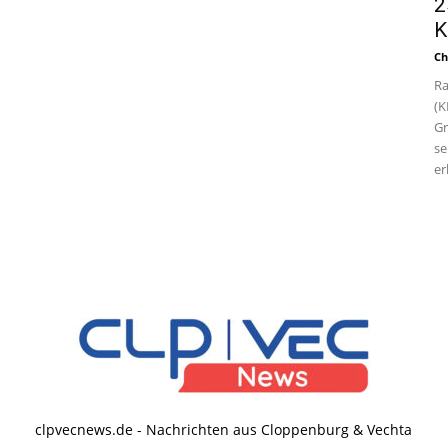
2
K
Ch
Ra
(K
Gr
se
er
clpvecnews.de - Nachrichten aus Cloppenburg & Vechta