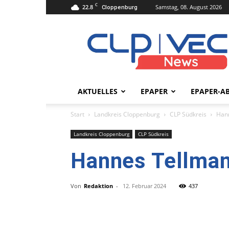
C
22.8
Samstag, 08. August 2026
Cloppenburg
clpvecnews.de
AKTUELLES
EPAPER
EPAPER-A
Start
Landkreis Cloppenburg
CLP Südkreis
Hann
Landkreis Cloppenburg
CLP Südkreis
Hannes Tellman
Von
Redaktion
-
12. Februar 2024
437