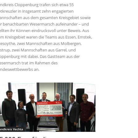
ndkreis Cloppenburg trafen sich etwa 55
tkreuzler in insgesamt zehn engagierten
nnschaften aus dem gesamten Kreisgebiet sowie
r benachbarten Wesermarsch aufeinander – und
ellten ihr Können eindrucksvoll unter Beweis. Aus
m Kreisgebiet waren die Teams aus Essen, Emstek,
iesoythe, zwei Mannschaften aus Molbergen,
strup, zwei Mannschaften aus Garrel, und
oppenburg mit dabei. Das Gastteam aus der
sermarsch trat im Rahmen des
ndeswettbewerbs an.
andkreis Vechta