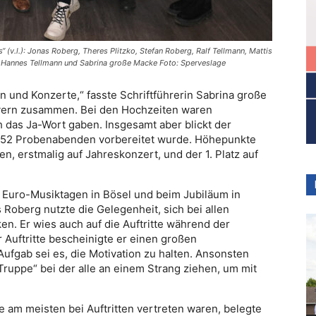
(v.l.): Jonas Roberg, Theres Plitzko, Stefan Roberg, Ralf Tellmann, Mattis
, Hannes Tellmann und Sabrina große Macke Foto: Sperveslage
n und Konzerte,“ fasste Schriftführerin Sabrina große
evern zusammen. Bei den Hochzeiten waren
 das Ja-Wort gaben. Insgesamt aber blickt der
auf 52 Probenabenden vorbereitet wurde. Höhepunkte
n, erstmalig auf Jahreskonzert, und der 1. Platz auf
 Euro-Musiktagen in Bösel und beim Jubiläum in
 Roberg nutzte die Gelegenheit, sich bei allen
en. Er wies auch auf die Auftritte während der
r Auftritte bescheinigte er einen großen
ufgab sei es, die Motivation zu halten. Ansonsten
Truppe“ bei der alle an einem Strang ziehen, um mit
ie am meisten bei Auftritten vertreten waren, belegte