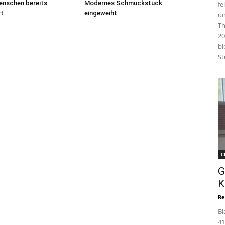
enschen bereits
Modernes Schmuckstück
fe
rt
eingeweiht
un
Th
20
bl
St
C
G
K
Re
Bl
41