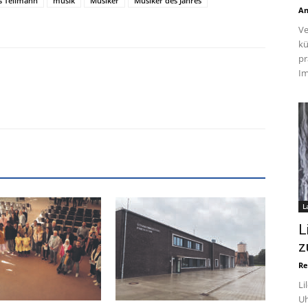
s Tellmann
musik
Musiker
Musiker des Jahres
An
Ve
kü
pr
Im
L
L
z
Re
Li
Uh