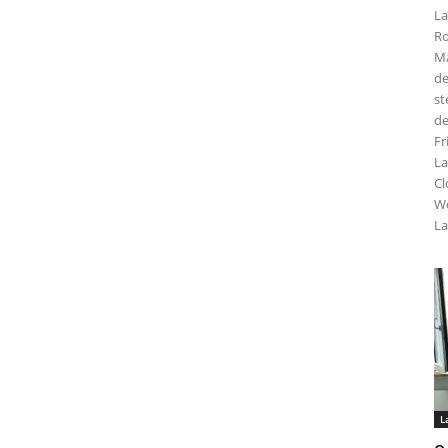
La
Ro
Ma
de
st
de
Fr
La
Cl
We
La
L