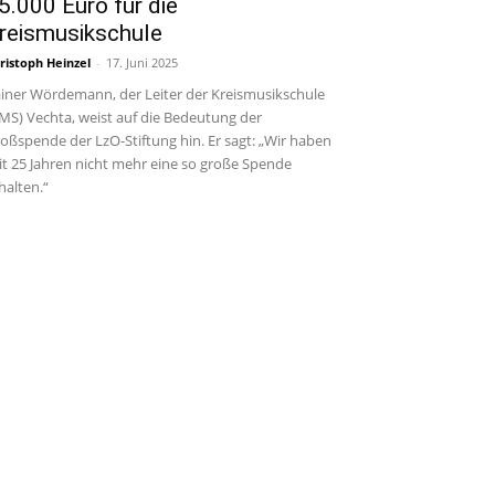
5.000 Euro für die
reismusikschule
ristoph Heinzel
-
17. Juni 2025
iner Wördemann, der Leiter der Kreismusikschule
MS) Vechta, weist auf die Bedeutung der
oßspende der LzO-Stiftung hin. Er sagt: „Wir haben
it 25 Jahren nicht mehr eine so große Spende
halten.“