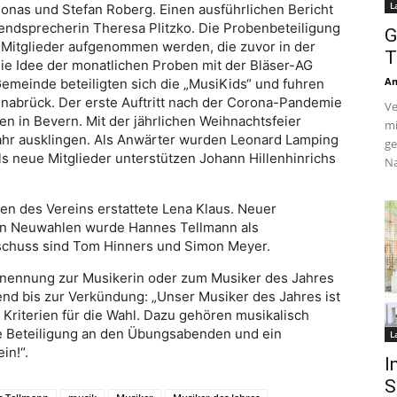
L
 Jonas und Stefan Roberg. Einen ausführlichen Bericht
gendsprecherin Theresa Plitzko. Die Probenbeteiligung
G
 Mitglieder aufgenommen werden, die zuvor in der
T
die Idee der monatlichen Proben mit der Bläser-AG
An
Gemeinde beteiligten sich die „MusiKids“ und fuhren
abrück. Der erste Auftritt nach der Corona-Pandemie
Ve
n in Bevern. Mit der jährlichen Weihnachtsfeier
mi
ahr ausklingen. Als Anwärter wurden Leonard Lamping
ge
neue Mitglieder unterstützen Johann Hillenhinrichs
Na
zen des Vereins erstattete Lena Klaus. Neuer
 den Neuwahlen wurde Hannes Tellmann als
schuss sind Tom Hinners und Simon Meyer.
rnennung zur Musikerin oder zum Musiker des Jahres
nd bis zur Verkündung: „Unser Musiker des Jahres ist
e Kriterien für die Wahl. Dazu gehören musikalisch
he Beteiligung an den Übungsabenden und ein
L
in!“.
I
S