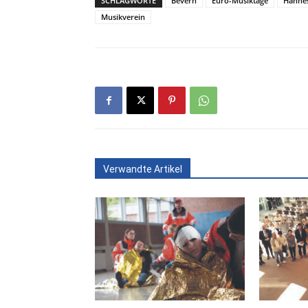
SCHLAGWORTE
Bevern
Euro-Musiktage
Hanne
Musikverein
Verwandte Artikel