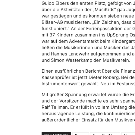
Guido Elbers den ersten Platz, gefolgt von
über die Aktivitäten der „MusiKids“ gab Ju
war gestiegen und es konnten sieben neue
Bläser-AG musizierten. „Ein Zeichen, dass 
funktioniert.“ An der Ferienpassaktion der 
mit 37 Kindern zusammen ins UpSprung Osn
war auf dem Adventsmarkt beim Kindergarte
ließen die Musikerinnen und Musiker das J
und Hannes Landwehr aufgenommen und als 
und Simon Westerkamp den Musikverein.
Einen ausführlichen Bericht über die Finan
Kassenprüfer ist jetzt Dieter Roberg. Bei
Instrumentenwart gewählt. Neu im Festaus
Mit großer Spannung erwartet wurde die E
und der Vorsitzende machte es sehr spanne
Ralf Tellman. Er erfüllt in vollem Umfang di
herausragende Leistung, die kontinuierlic
außerordentlicher Einsatz für den Musikvere