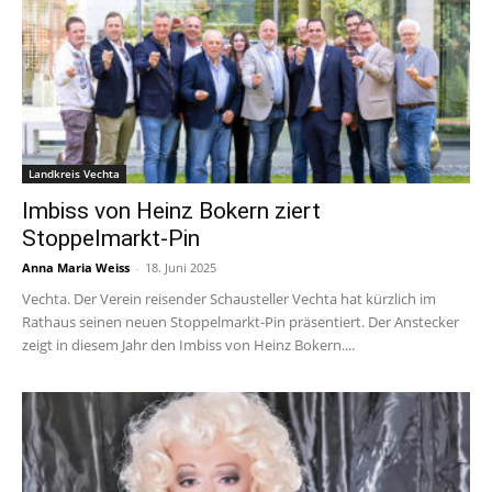
Landkreis Vechta
Imbiss von Heinz Bokern ziert
Stoppelmarkt-Pin
Anna Maria Weiss
-
18. Juni 2025
Vechta. Der Verein reisender Schausteller Vechta hat kürzlich im
Rathaus seinen neuen Stoppelmarkt-Pin präsentiert. Der Anstecker
zeigt in diesem Jahr den Imbiss von Heinz Bokern....