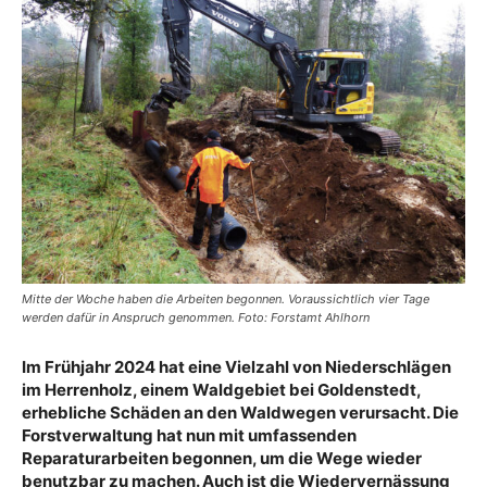
Mitte der Woche haben die Arbeiten begonnen. Voraussichtlich vier Tage
werden dafür in Anspruch genommen. Foto: Forstamt Ahlhorn
Im Frühjahr 2024 hat eine Vielzahl von Niederschlägen
im Herrenholz, einem Waldgebiet bei Goldenstedt,
erhebliche Schäden an den Waldwegen verursacht. Die
Forstverwaltung hat nun mit umfassenden
Reparaturarbeiten begonnen, um die Wege wieder
benutzbar zu machen. Auch ist die Wiedervernässung