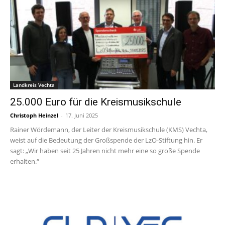
Landkreis Vechta
25.000 Euro für die Kreismusikschule
Christoph Heinzel
-
17. Juni 2025
Rainer Wördemann, der Leiter der Kreismusikschule (KMS) Vechta,
weist auf die Bedeutung der Großspende der LzO-Stiftung hin. Er
sagt: „Wir haben seit 25 Jahren nicht mehr eine so große Spende
erhalten.“