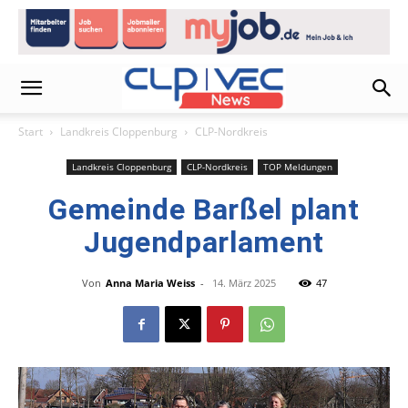
Start
Landkreis Cloppenburg
CLP-Nordkreis
Landkreis Cloppenburg
CLP-Nordkreis
TOP Meldungen
Gemeinde Barßel plant
Jugendparlament
Von
Anna Maria Weiss
-
14. März 2025
47