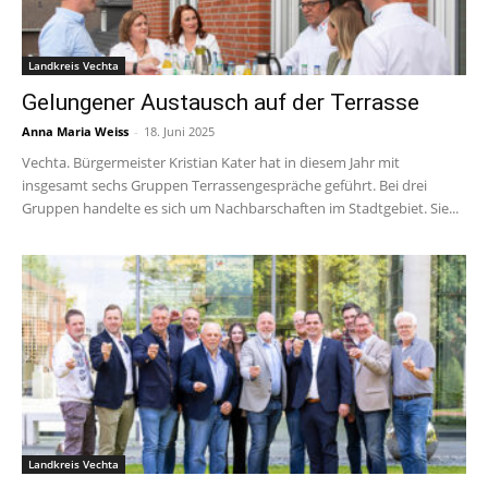
Landkreis Vechta
Gelungener Austausch auf der Terrasse
Anna Maria Weiss
-
18. Juni 2025
Vechta. Bürgermeister Kristian Kater hat in diesem Jahr mit
insgesamt sechs Gruppen Terrassengespräche geführt. Bei drei
Gruppen handelte es sich um Nachbarschaften im Stadtgebiet. Sie...
Landkreis Vechta