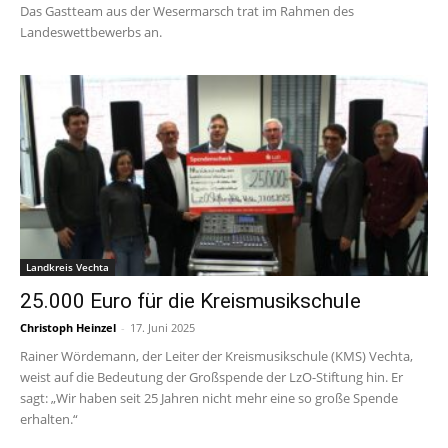
Das Gastteam aus der Wesermarsch trat im Rahmen des
Landeswettbewerbs an.
Landkreis Vechta
25.000 Euro für die Kreismusikschule
Christoph Heinzel
-
17. Juni 2025
Rainer Wördemann, der Leiter der Kreismusikschule (KMS) Vechta,
weist auf die Bedeutung der Großspende der LzO-Stiftung hin. Er
sagt: „Wir haben seit 25 Jahren nicht mehr eine so große Spende
erhalten.“