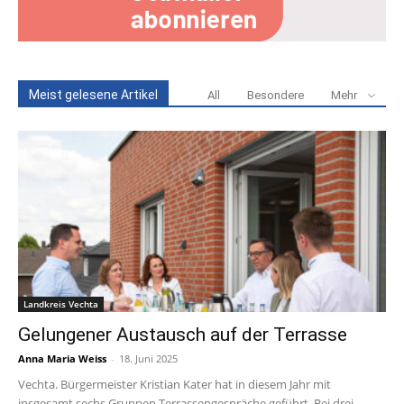
Meist gelesene Artikel
All
Besondere
Mehr
Landkreis Vechta
Gelungener Austausch auf der Terrasse
Anna Maria Weiss
-
18. Juni 2025
Vechta. Bürgermeister Kristian Kater hat in diesem Jahr mit
insgesamt sechs Gruppen Terrassengespräche geführt. Bei drei