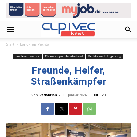
Start
Landkreis Vechta
Landkreis Vechta
Oldenburger Münsterland
Vechta und Umgebung
Freunde, Helfer,
Straßenkämpfer
Von
Redaktion
-
19. Januar 2024
120