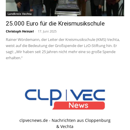
Landkreis Vechta
25.000 Euro für die Kreismusikschule
Christoph Heinzel
-
17. Juni 2025
Rainer Wördemann, der Leiter der Kreismusikschule (KMS) Vechta,
weist auf die Bedeutung der Großspende der LzO-Stiftung hin. Er
sagt: „Wir haben seit 25 Jahren nicht mehr eine so große Spende
erhalten.“
clpvecnews.de - Nachrichten aus Cloppenburg
& Vechta