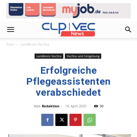
Start
Landkreis Vechta
Landkreis Vechta
Vechta und Umgebung
Erfolgreiche
Pflegeassistenten
verabschiedet
Von
Redaktion
-
19. April 2025
50