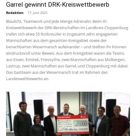
Garrel gewinnt DRK-Kreiswettbewerb
Redaktion
-
17. Juni 2025
Blaulicht, Teamwork und jede Menge Adrenalin: Beim 41.
Kreiswettbewerb der DRK-Bereitschaften im Landkreis Cloppenburg
trafen sich etwa 55 Rotkreuzler in insgesamt zehn engagierten
Mannschaften aus dem gesamten Kreisgebiet sowie der
benachbarten Wesermarsch aufeinander – und stellten ihr Können
eindrucksvoll unter Beweis. Aus dem Kreisgebiet waren die Teams
aus Essen, Emstek, Friesoythe, zwei Mannschaften aus Molbergen,
Lastrup, zwei Mannschaften aus Garrel, und Cloppenburg mit dabei.
Das Gastteam aus der Wesermarsch trat im Rahmen des
Landeswettbewerbs an.