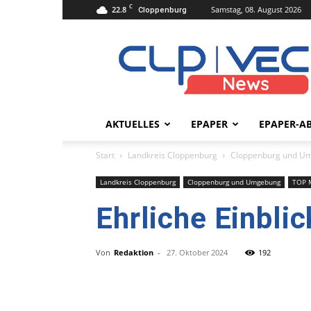
C
22.8
Samstag, 08. August 2026
Cloppenburg
clpvecnews.de
AKTUELLES
EPAPER
EPAPER-A
Start
Landkreis Cloppenburg
Cloppenburg und U
Landkreis Cloppenburg
Cloppenburg und Umgebung
TOP 
Ehrliche Einbli
Von
Redaktion
-
27. Oktober 2024
192