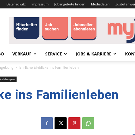
Datenschutz
Impressum
Jobangebote finden
Mediadaten
Zusteller we
BO
VERKAUF
SERVICE
JOBS & KARRIERE
KON
mgebung
Ehrliche Einblicke ins Familienleben
Meldungen
cke ins Familienleben