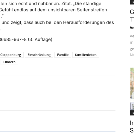
L
n sich echt und nahbar an. Zitat: „Die ständige
Gefühl endlos auf dem unsichtbaren Seitenstreifen
G
.“
T
 und zeigt, dass auch bei den Herausforderungen des
An
.
Ve
86685-967-8 (3. Auflage)
mi
ge
Na
Cloppenburg
Einschränkung
Familie
familienleben
Lindern
L
I
S