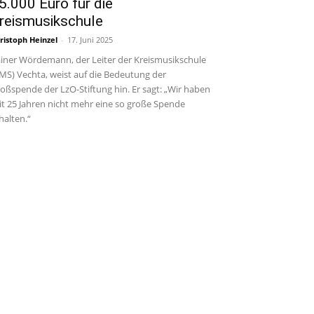
5.000 Euro für die
reismusikschule
ristoph Heinzel
-
17. Juni 2025
iner Wördemann, der Leiter der Kreismusikschule
MS) Vechta, weist auf die Bedeutung der
oßspende der LzO-Stiftung hin. Er sagt: „Wir haben
it 25 Jahren nicht mehr eine so große Spende
halten.“