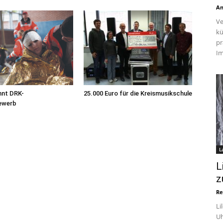
An
Ve
kü
pr
Im
nnt DRK-
25.000 Euro für die Kreismusikschule
ewerb
L
L
z
Re
Li
Uh