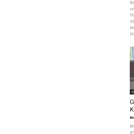
fe
un
Th
20
bl
St
C
G
K
Re
Bl
41