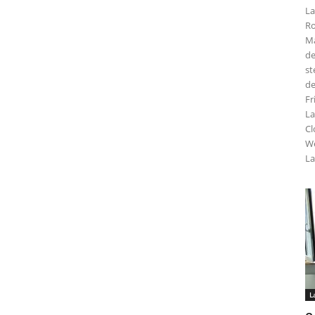
La
Ro
Ma
de
st
de
Fr
La
Cl
We
La
L