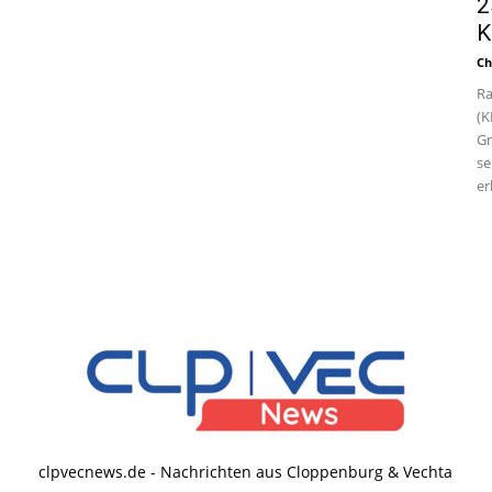
2
K
Ch
Ra
(K
Gr
se
er
clpvecnews.de - Nachrichten aus Cloppenburg & Vechta