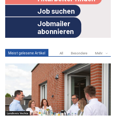
Meist gelesene Artikel
All
Besondere
Mehr
Landkreis Vechta