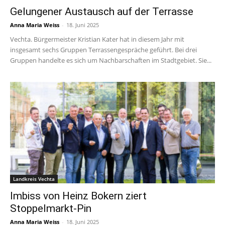
Gelungener Austausch auf der Terrasse
Anna Maria Weiss
-
18. Juni 2025
Vechta. Bürgermeister Kristian Kater hat in diesem Jahr mit
insgesamt sechs Gruppen Terrassengespräche geführt. Bei drei
Gruppen handelte es sich um Nachbarschaften im Stadtgebiet. Sie...
Landkreis Vechta
Imbiss von Heinz Bokern ziert
Stoppelmarkt-Pin
Anna Maria Weiss
-
18. Juni 2025