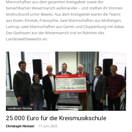
Mannschaften aus dem gesamten Kreisgebiet sowie der
benachbarten Wesermarsch aufeinander – und stellten ihr Können
eindrucksvoll unter Beweis. Aus dem Kreisgebiet waren die Teams
aus Essen, Emstek, Friesoythe, zwei Mannschaften aus Molbergen,
Lastrup, zwei Mannschaften aus Garrel, und Cloppenburg mit dabei.
Das Gastteam aus der Wesermarsch trat im Rahmen des
Landeswettbewerbs an.
Landkreis Vechta
25.000 Euro für die Kreismusikschule
Christoph Heinzel
-
17. Juni 2025