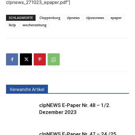
clpnews_271023_epaper.pdf“]
SCHLAGWORTE
Cloppenburg
clpnews
clpvecnews
epaper
lkclp
wochenzeitung
Verwandte Artikel
clpNEWS E-Paper Nr. 48 – 1/2.
Dezember 2023
clpNEWS E-Paper Nr. 47 – 24./25.