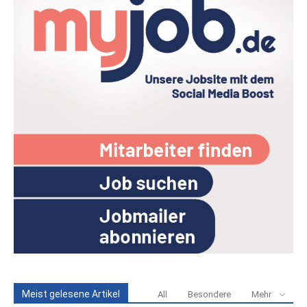
Meist gelesene Artikel
All
Besondere
Mehr