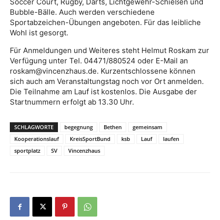
Soccer Court, Rugby, Darts, Lichtgewehr-Schießen und
Bubble-Bälle. Auch werden verschiedene
Sportabzeichen-Übungen angeboten. Für das leibliche
Wohl ist gesorgt.
Für Anmeldungen und Weiteres steht Helmut Roskam zur
Verfügung unter Tel. 04471/880524 oder E-Mail an
roskam@vincenzhaus.de. Kurzentschlossene können
sich auch am Veranstaltungstag noch vor Ort anmelden.
Die Teilnahme am Lauf ist kostenlos. Die Ausgabe der
Startnummern erfolgt ab 13.30 Uhr.
SCHLAGWORTE
begegnung
Bethen
gemeinsam
Kooperationslauf
KreisSportBund
ksb
Lauf
laufen
sportplatz
SV
Vincenzhaus