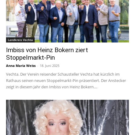
Landkreis Vechta
Imbiss von Heinz Bokern ziert
Stoppelmarkt-Pin
Anna Maria Weiss
-
18. Juni 2025
Vechta. Der Verein reisender Schausteller Vechta hat kürzlich im
Rathaus seinen neuen Stoppelmarkt-Pin präsentiert. Der Anstecker
zeigt in diesem Jahr den Imbiss von Heinz Bokern....