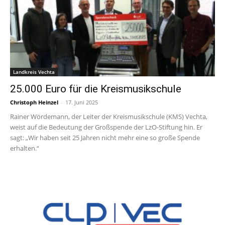
Landkreis Vechta
25.000 Euro für die Kreismusikschule
Christoph Heinzel
-
17. Juni 2025
Rainer Wördemann, der Leiter der Kreismusikschule (KMS) Vechta,
weist auf die Bedeutung der Großspende der LzO-Stiftung hin. Er
sagt: „Wir haben seit 25 Jahren nicht mehr eine so große Spende
erhalten.“