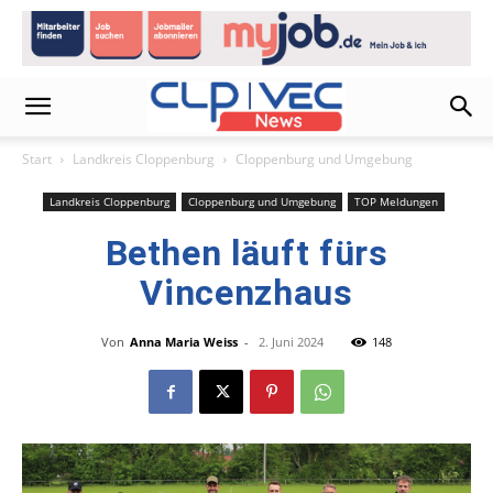
Start
Landkreis Cloppenburg
Cloppenburg und Umgebung
Landkreis Cloppenburg
Cloppenburg und Umgebung
TOP Meldungen
Bethen läuft fürs
Vincenzhaus
Von
Anna Maria Weiss
-
2. Juni 2024
148