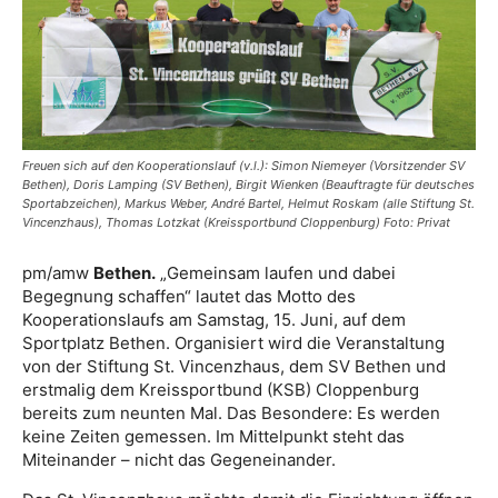
Freuen sich auf den Kooperationslauf (v.l.): Simon Niemeyer (Vorsitzender SV
Bethen), Doris Lamping (SV Bethen), Birgit Wienken (Beauftragte für deutsches
Sportabzeichen), Markus Weber, André Bartel, Helmut Roskam (alle Stiftung St.
Vincenzhaus), Thomas Lotzkat (Kreissportbund Cloppenburg) Foto: Privat
pm/amw
Bethen.
„Gemeinsam laufen und dabei
Begegnung schaffen“ lautet das Motto des
Kooperationslaufs am Samstag, 15. Juni, auf dem
Sportplatz Bethen. Organisiert wird die Veranstaltung
von der Stiftung St. Vincenzhaus, dem SV Bethen und
erstmalig dem Kreissportbund (KSB) Cloppenburg
bereits zum neunten Mal. Das Besondere: Es werden
keine Zeiten gemessen. Im Mittelpunkt steht das
Miteinander – nicht das Gegeneinander.