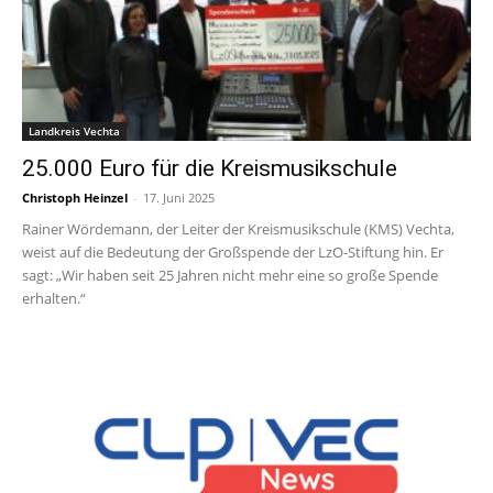
Landkreis Vechta
25.000 Euro für die Kreismusikschule
Christoph Heinzel
-
17. Juni 2025
Rainer Wördemann, der Leiter der Kreismusikschule (KMS) Vechta,
weist auf die Bedeutung der Großspende der LzO-Stiftung hin. Er
sagt: „Wir haben seit 25 Jahren nicht mehr eine so große Spende
erhalten.“