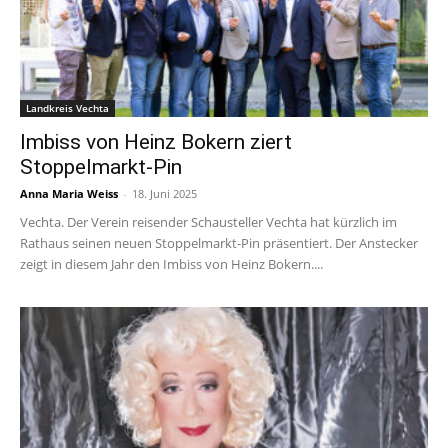
Landkreis Vechta
Imbiss von Heinz Bokern ziert
Stoppelmarkt-Pin
Anna Maria Weiss
-
18. Juni 2025
Vechta. Der Verein reisender Schausteller Vechta hat kürzlich im
Rathaus seinen neuen Stoppelmarkt-Pin präsentiert. Der Anstecker
zeigt in diesem Jahr den Imbiss von Heinz Bokern....