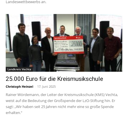
Landeswettbewerbs an.
Landkreis Vechta
25.000 Euro für die Kreismusikschule
Christoph Heinzel
-
17. Juni 2025
Rainer Wördemann, der Leiter der Kreismusikschule (KMS) Vechta,
weist auf die Bedeutung der Großspende der LzO-Stiftung hin. Er
sagt: „Wir haben seit 25 Jahren nicht mehr eine so große Spende
erhalten.“