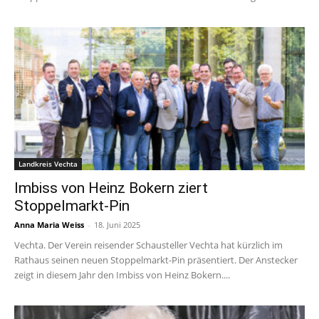
Landkreis Vechta
Imbiss von Heinz Bokern ziert
Stoppelmarkt-Pin
Anna Maria Weiss
-
18. Juni 2025
Vechta. Der Verein reisender Schausteller Vechta hat kürzlich im
Rathaus seinen neuen Stoppelmarkt-Pin präsentiert. Der Anstecker
zeigt in diesem Jahr den Imbiss von Heinz Bokern....