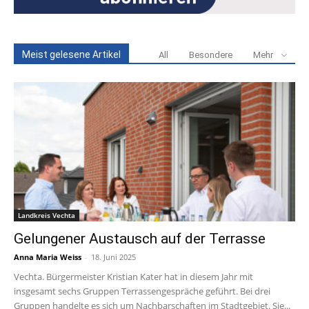
Meist gelesene Artikel
All
Besondere
Mehr
Landkreis Vechta
Gelungener Austausch auf der Terrasse
Anna Maria Weiss
-
18. Juni 2025
Vechta. Bürgermeister Kristian Kater hat in diesem Jahr mit
insgesamt sechs Gruppen Terrassengespräche geführt. Bei drei
Gruppen handelte es sich um Nachbarschaften im Stadtgebiet. Sie...