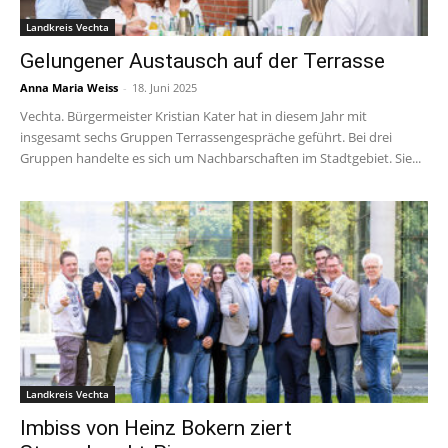
Landkreis Vechta
Gelungener Austausch auf der Terrasse
Anna Maria Weiss
-
18. Juni 2025
Vechta. Bürgermeister Kristian Kater hat in diesem Jahr mit
insgesamt sechs Gruppen Terrassengespräche geführt. Bei drei
Gruppen handelte es sich um Nachbarschaften im Stadtgebiet. Sie...
Landkreis Vechta
Imbiss von Heinz Bokern ziert