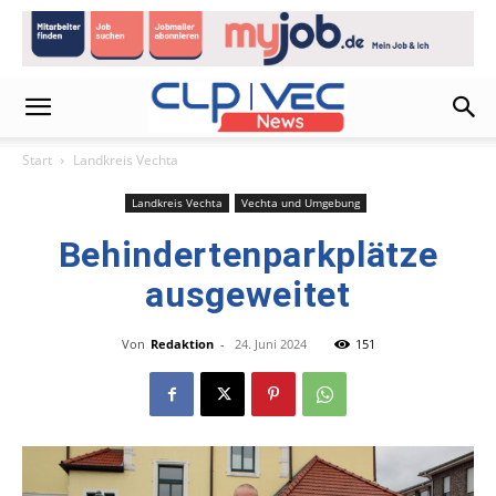
Start
Landkreis Vechta
Landkreis Vechta
Vechta und Umgebung
Behindertenparkplätze
ausgeweitet
Von
Redaktion
-
24. Juni 2024
151