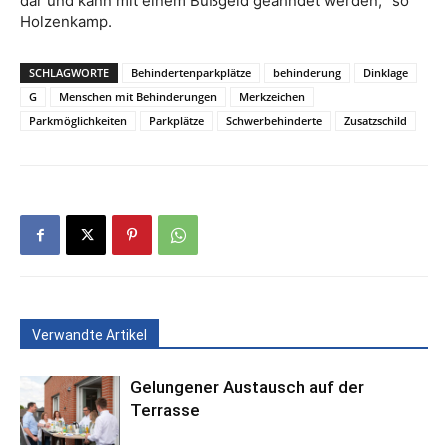
dar und kann mit einem Bußgeld geahndet werden,“ so
Holzenkamp.
SCHLAGWORTE
Behindertenparkplätze
behinderung
Dinklage
G
Menschen mit Behinderungen
Merkzeichen
Parkmöglichkeiten
Parkplätze
Schwerbehinderte
Zusatzschild
Verwandte Artikel
Gelungener Austausch auf der
Terrasse