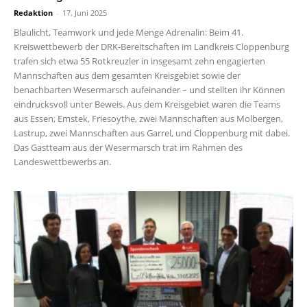
Redaktion
-
17. Juni 2025
Blaulicht, Teamwork und jede Menge Adrenalin: Beim 41.
Kreiswettbewerb der DRK-Bereitschaften im Landkreis Cloppenburg
trafen sich etwa 55 Rotkreuzler in insgesamt zehn engagierten
Mannschaften aus dem gesamten Kreisgebiet sowie der
benachbarten Wesermarsch aufeinander – und stellten ihr Können
eindrucksvoll unter Beweis. Aus dem Kreisgebiet waren die Teams
aus Essen, Emstek, Friesoythe, zwei Mannschaften aus Molbergen,
Lastrup, zwei Mannschaften aus Garrel, und Cloppenburg mit dabei.
Das Gastteam aus der Wesermarsch trat im Rahmen des
Landeswettbewerbs an.