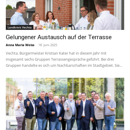
Landkreis Vechta
Gelungener Austausch auf der Terrasse
Anna Maria Weiss
-
18. Juni 2025
Vechta. Bürgermeister Kristian Kater hat in diesem Jahr mit
insgesamt sechs Gruppen Terrassengespräche geführt. Bei drei
Gruppen handelte es sich um Nachbarschaften im Stadtgebiet. Sie...