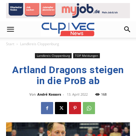
Start
Landkreis Cloppenburg
Landkreis Cloppenburg
TOP Meldungen
Artland Dragons steigen
in die ProB ab
Von
André Kossors
-
13. April 2022
168