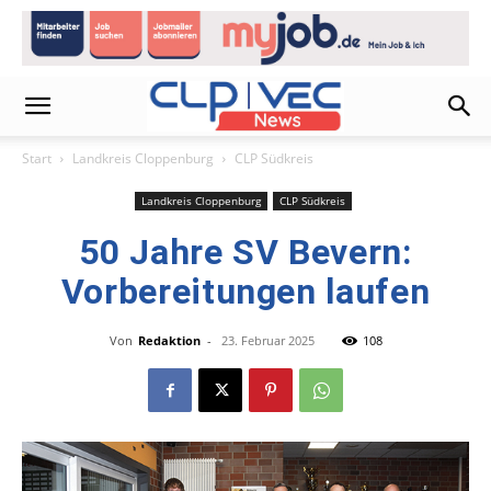
Start
Landkreis Cloppenburg
CLP Südkreis
Landkreis Cloppenburg
CLP Südkreis
50 Jahre SV Bevern:
Vorbereitungen laufen
Von
Redaktion
-
23. Februar 2025
108