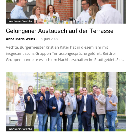
Landkreis Vechta
Gelungener Austausch auf der Terrasse
Anna Maria Weiss
-
18. Juni 2025
Vechta. Bürgermeister Kristian Kater hat in diesem Jahr mit
insgesamt sechs Gruppen Terrassengespräche geführt. Bei drei
Gruppen handelte es sich um Nachbarschaften im Stadtgebiet. Sie...
Landkreis Vechta