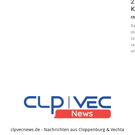
2
K
Ch
Ra
(K
Gr
se
er
clpvecnews.de - Nachrichten aus Cloppenburg & Vechta