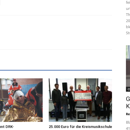
fe
un
Th
20
bl
St
C
G
K
Re
Bl
nnt DRK-
25.000 Euro für die Kreismusikschule
41