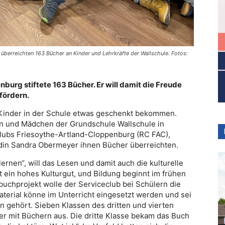
berreichten 163 Bücher an Kinder und Lehrkräfte der Wallschule. Fotos:
burg stiftete 163 Bücher. Er will damit die Freude
 fördern.
s Kinder in der Schule etwas geschenkt bekommen.
n und Mädchen der Grundschule Wallschule in
clubs Friesoythe-Artland-Cloppenburg (RC FAC),
ndin Sandra Obermeyer ihnen Bücher überreichten.
ernen“, will das Lesen und damit auch die kulturelle
t ein hohes Kulturgut, und Bildung beginnt im frühen
lbuchprojekt wolle der Serviceclub bei Schülern die
erial könne im Unterricht eingesetzt werden und sei
n gehört. Sieben Klassen des dritten und vierten
er mit Büchern aus. Die dritte Klasse bekam das Buch