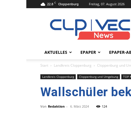
C
22.8
Freitag, 07. August 2026
Cloppenburg
clpvecnews.de
AKTUELLES
EPAPER
EPAPER-A
Start
Landkreis Cloppenburg
Cloppenburg und U
Landkreis Cloppenburg
Cloppenburg und Umgebung
TOP 
Wallschüler b
Von
Redaktion
-
6. März 2024
124