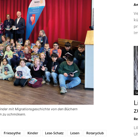
An
Ve
kü
pr
Im
L
L
Kinder mit Migrationsgeschichte von den Büchern
z
in zu schmökern.
Re
Li
Friesoythe
Kinder
Lese-Schatz
Lesen
Rotaryclub
Uh