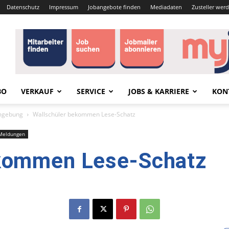
Datenschutz
Impressum
Jobangebote finden
Mediadaten
Zusteller wer
BO
VERKAUF
SERVICE
JOBS & KARRIERE
KON
mgebung
Wallschüler bekommen Lese-Schatz
Meldungen
ekommen Lese-Schatz