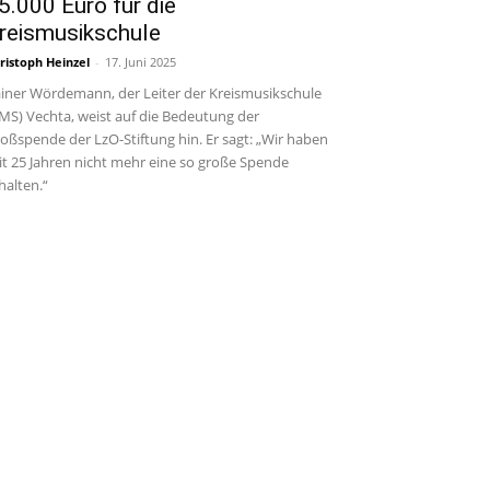
5.000 Euro für die
reismusikschule
ristoph Heinzel
-
17. Juni 2025
iner Wördemann, der Leiter der Kreismusikschule
MS) Vechta, weist auf die Bedeutung der
oßspende der LzO-Stiftung hin. Er sagt: „Wir haben
it 25 Jahren nicht mehr eine so große Spende
halten.“