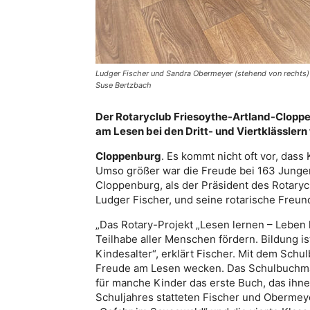
Ludger Fischer und Sandra Obermeyer (stehend von rechts) ü
Suse Bertzbach
Der Rotaryclub Friesoythe-Artland-Cloppen
am Lesen bei den Dritt- und Viertklässlern
Cloppenburg
. Es kommt nicht oft vor, das
Umso größer war die Freude bei 163 Junge
Cloppenburg, als der Präsident des Rotary
Ludger Fischer, und seine rotarische Freu
„Das Rotary-Projekt „Lesen lernen – Leben l
Teilhabe aller Menschen fördern. Bildung is
Kindesalter“, erklärt Fischer. Mit dem Schu
Freude am Lesen wecken. Das Schulbuchmat
für manche Kinder das erste Buch, das ihne
Schuljahres statteten Fischer und Obermey