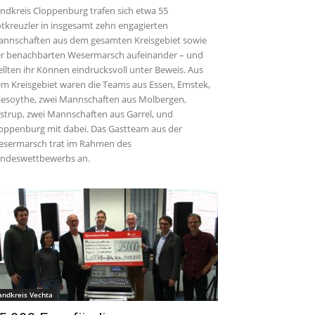
ndkreis Cloppenburg trafen sich etwa 55
tkreuzler in insgesamt zehn engagierten
nnschaften aus dem gesamten Kreisgebiet sowie
r benachbarten Wesermarsch aufeinander – und
ellten ihr Können eindrucksvoll unter Beweis. Aus
m Kreisgebiet waren die Teams aus Essen, Emstek,
iesoythe, zwei Mannschaften aus Molbergen,
strup, zwei Mannschaften aus Garrel, und
oppenburg mit dabei. Das Gastteam aus der
sermarsch trat im Rahmen des
ndeswettbewerbs an.
andkreis Vechta