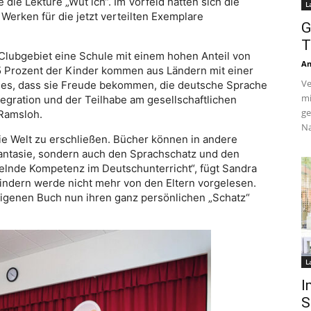
die Lektüre „Wut ich“. Im Vorfeld hatten sich die
L
 Werken für die jetzt verteilten Exemplare
G
T
 Clubgebiet eine Schule mit einem hohen Anteil von
An
5 Prozent der Kinder kommen aus Ländern mit einer
Ve
 es, dass sie Freude bekommen, die deutsche Sprache
mi
tegration und der Teilhabe am gesellschaftlichen
ge
 Ramsloh.
Na
ie Welt zu erschließen. Bücher können in andere
Fantasie, sondern auch den Sprachschatz und den
telnde Kompetenz im Deutschunterricht“, fügt Sandra
Kindern werde nicht mehr von den Eltern vorgelesen.
eigenen Buch nun ihren ganz persönlichen „Schatz“
L
I
S