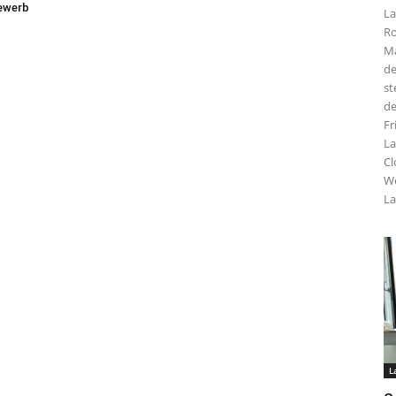
ewerb
La
Ro
Ma
de
st
de
Fr
La
Cl
We
La
L