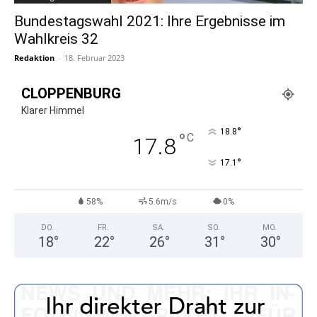
Bundestagswahl 2021: Ihre Ergebnisse im
Wahlkreis 32
Redaktion
-
18. Februar 2023
CLOPPENBURG
Klarer Himmel
°
18.8
°
C
17.8
°
17.1
58%
5.6m/s
0%
DO.
FR.
SA.
SO.
MO.
18
°
22
°
26
°
31
°
30
°