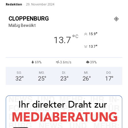
Redaktion
-
29. November 2024
CLOPPENBURG
Mäßig Bewölkt
°
15.9
°
C
13.7
°
13.7
69%
3.6m/s
39%
SO.
MO.
DI.
MI.
DO.
32
°
25
°
23
°
26
°
17
°