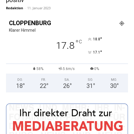
positiv
Redaktion
-
11. Januar 2023
CLOPPENBURG
Klarer Himmel
°
18.8
°
C
17.8
°
17.1
58%
5.6m/s
0%
DO.
FR.
SA.
SO.
MO.
18
°
22
°
26
°
31
°
30
°